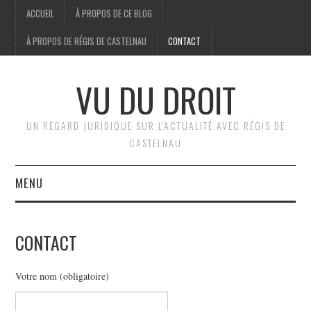
ACCUEIL
À PROPOS DE CE BLOG
À PROPOS DE RÉGIS DE CASTELNAU
CONTACT
VU DU DROIT
UN REGARD JURIDIQUE SUR L'ACTUALITÉ AVEC RÉGIS DE
CASTELNAU
MENU
ACCUEIL
CONTACT
BRÈVES
Votre nom (obligatoire)
JURIDIQUE