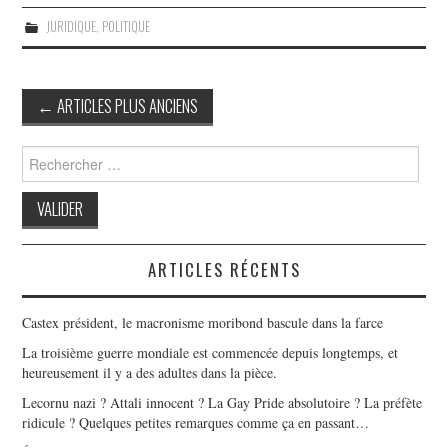
JURIDIQUE
,
POLITIQUE
Post
←
ARTICLES PLUS ANCIENS
navigation
Search
for:
ARTICLES RÉCENTS
Castex président, le macronisme moribond bascule dans la farce
La troisième guerre mondiale est commencée depuis longtemps, et
heureusement il y a des adultes dans la pièce.
Lecornu nazi ? Attali innocent ? La Gay Pride absolutoire ? La préfète
ridicule ? Quelques petites remarques comme ça en passant…