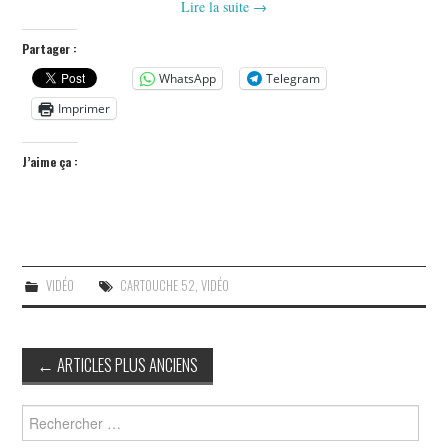
Lire la suite
→
Partager :
WhatsApp
Telegram
Imprimer
J’aime ça :
VIDÉO
CARTOUCHE 52
,
VIDÉO
Post
←
ARTICLES PLUS ANCIENS
navigation
Search
for: