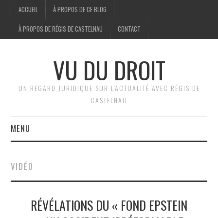
ACCUEIL
À PROPOS DE CE BLOG
À PROPOS DE RÉGIS DE CASTELNAU
CONTACT
VU DU DROIT
UN REGARD JURIDIQUE SUR L'ACTUALITÉ AVEC RÉGIS DE
CASTELNAU
MENU
ACCUEIL
VIDÉO
BRÈVES
RÉVÉLATIONS DU « FOND EPSTEIN
JURIDIQUE