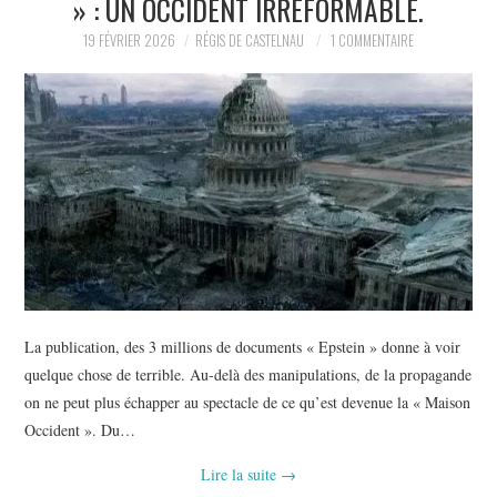
» : UN OCCIDENT IRRÉFORMABLE.
POLITIQUE
19 FÉVRIER 2026
RÉGIS DE CASTELNAU
1 COMMENTAIRE
HISTOIRE
CULTURE
SPORT
La publication, des 3 millions de documents « Epstein » donne à voir
quelque chose de terrible. Au-delà des manipulations, de la propagande
on ne peut plus échapper au spectacle de ce qu’est devenue la « Maison
Occident ». Du…
Lire la suite
→