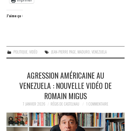
Imprimer
J’aime ça :
POLITIQUE
,
VIDÉO
JEAN-PIERRE PAGE
,
MADURO
,
VENEZUELA
AGRESSION AMÉRICAINE AU
VENEZUELA : NOUVELLE VIDÉO DE
ROMAIN MIGUS
7 JANVIER 2026
RÉGIS DE CASTELNAU
1 COMMENTAIRE