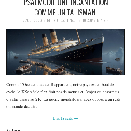
PSALMODIE UNE INCANTATION
POLITIQUE
COMME UN TALISMAN.
HISTOIRE
7 AOÛT 2026
RÉGIS DE CASTELNAU
10 COMMENTAIRES
CULTURE
SPORT
Comme l’Occident auquel il appartient, notre pays est en bout de
cycle. le XXe siècle n’en finit pas de mourir et l’enjeu est désormais
d’enfin passer au 21e. La guerre mondiale qui nous oppose à un reste
du monde décidé…
Lire la suite
→
Partager :