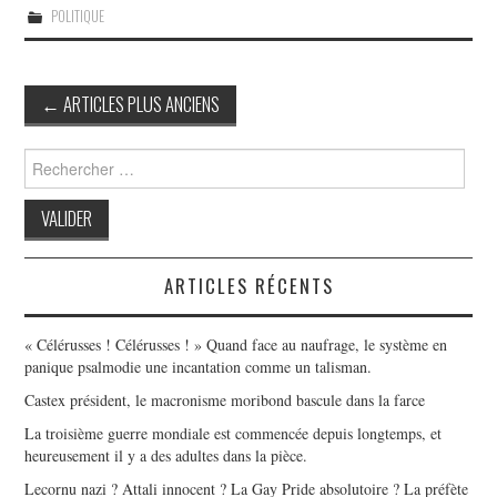
POLITIQUE
Post
←
ARTICLES PLUS ANCIENS
navigation
Search
for:
ARTICLES RÉCENTS
« Célérusses ! Célérusses ! » Quand face au naufrage, le système en
panique psalmodie une incantation comme un talisman.
Castex président, le macronisme moribond bascule dans la farce
La troisième guerre mondiale est commencée depuis longtemps, et
heureusement il y a des adultes dans la pièce.
Lecornu nazi ? Attali innocent ? La Gay Pride absolutoire ? La préfète