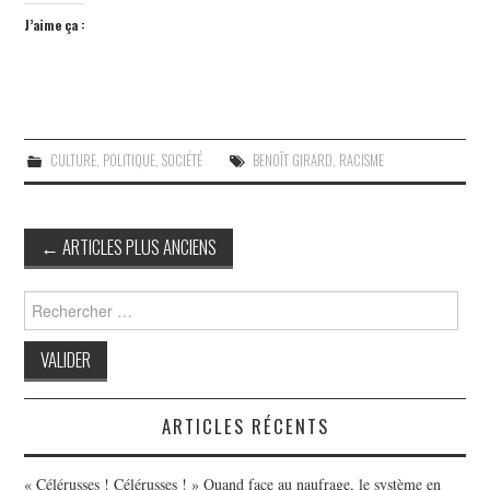
J’aime ça :
CULTURE
,
POLITIQUE
,
SOCIÉTÉ
BENOÎT GIRARD
,
RACISME
Post
←
ARTICLES PLUS ANCIENS
navigation
Search
for:
ARTICLES RÉCENTS
« Célérusses ! Célérusses ! » Quand face au naufrage, le système en