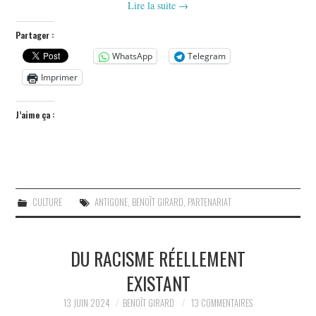
Lire la suite
→
Partager :
WhatsApp
Telegram
Imprimer
J’aime ça :
CULTURE
ANTIGONE
,
BENOÎT GIRARD
,
PARTENARIAT
DU RACISME RÉELLEMENT
EXISTANT
13 JUIN 2024
BENOÎT GIRARD
13 COMMENTAIRES