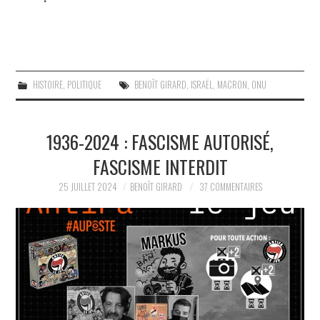
HISTOIRE
,
POLITIQUE
BENOÎT GIRARD
,
ISRAËL
,
MACRON
,
ONU
1936-2024 : FASCISME AUTORISÉ,
FASCISME INTERDIT
25 JUILLET 2024
BENOÎT GIRARD
37 COMMENTAIRES