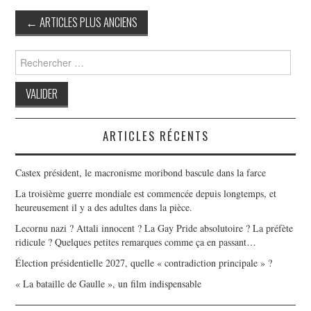
Post
←
ARTICLES PLUS ANCIENS
navigation
Search
for:
ARTICLES RÉCENTS
Castex président, le macronisme moribond bascule dans la farce
La troisième guerre mondiale est commencée depuis longtemps, et
heureusement il y a des adultes dans la pièce.
Lecornu nazi ? Attali innocent ? La Gay Pride absolutoire ? La préfète
ridicule ? Quelques petites remarques comme ça en passant…
Élection présidentielle 2027, quelle « contradiction principale » ?
« La bataille de Gaulle », un film indispensable