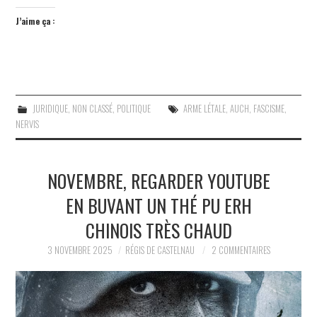
J’aime ça :
JURIDIQUE
,
NON CLASSÉ
,
POLITIQUE
ARME LÉTALE
,
AUCH
,
FASCISME
,
NERVIS
NOVEMBRE, REGARDER YOUTUBE
EN BUVANT UN THÉ PU ERH
CHINOIS TRÈS CHAUD
3 NOVEMBRE 2025
RÉGIS DE CASTELNAU
2 COMMENTAIRES