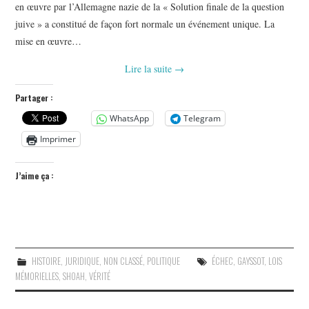
en œuvre par l’Allemagne nazie de la « Solution finale de la question
juive » a constitué de façon fort normale un événement unique. La
mise en œuvre…
Lire la suite
→
Partager :
WhatsApp
Telegram
Imprimer
J’aime ça :
HISTOIRE
,
JURIDIQUE
,
NON CLASSÉ
,
POLITIQUE
ÉCHEC
,
GAYSSOT
,
LOIS
MÉMORIELLES
,
SHOAH
,
VÉRITÉ