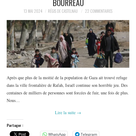
BOURREAU
POLITIQUE
13 MAI 2024
RÉGIS DE CASTELNAU
22 COMMENTAIRES
HISTOIRE
CULTURE
SPORT
Après que plus de la moitié de la population de Gaza ait trouvé refuge
dans la ville frontalière de Rafah, Israël continue son horrible jeu. Des
centaines de milliers de personnes sont forcées de fuir, une fois de plus.
Nous…
Lire la suite
→
Partager :
WhatsApp
Telegram