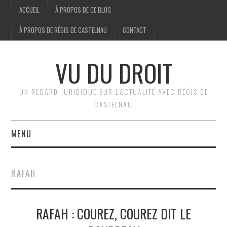
ACCUEIL
À PROPOS DE CE BLOG
À PROPOS DE RÉGIS DE CASTELNAU
CONTACT
VU DU DROIT
UN REGARD JURIDIQUE SUR L'ACTUALITÉ AVEC RÉGIS DE
CASTELNAU
MENU
ACCUEIL
RAFAH
BRÈVES
RAFAH : COUREZ, COUREZ DIT LE
JURIDIQUE