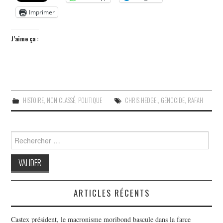
Imprimer
J’aime ça :
HISTOIRE
,
NON CLASSÉ
,
POLITIQUE
CHRIS HEDGE.
,
GÉNOCIDE
,
RAFAH
Search
for:
ARTICLES RÉCENTS
Castex président, le macronisme moribond bascule dans la farce