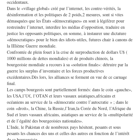
occidentaux.
Dans le «village global» créé par l’internet, les contre-vérités, la
désinformation et les politiques de 2 poids,2 mesures, sont si vites
démasquées que les États «démocratiques» en sont à légiférer pour
restreindre l’internet, interdire les médias d’opposition, traduire en
justice les opposants politiques, en somme, à instaurer une dictature
«démocratique» pour le bien des idiots-utiles, futures chair à canons de
la IIIième Guerre mondiale.
Confrontée de plein fouet à la crise de surproduction de dollars U$ (
1000 millions de dettes mondiales) et de produits chinois, la
bourgeoisie mondiale a recours à sa «solution finale»: détruire par la
guerre les surplus d’inventaire et les forces productives
excédentaires.Dès lors, les alliances se forment en vue de ce carnage
final.
Les camps bourgeois sont partiellement formés: dans le coin «gauche»,
les U$A,l’U€, l’OTAN et leurs vassaux asiatiques,africains et
océaniens au service de la «démocratie contre l’autocratie » ; dans le
coin «droit», la Chine, la Russie,l’Iran,la Corée du Nord, l’Afrique du
Sud et leurs vassaux africains, asiatiques au service de la «multipolarité
et de l’égalité des bourgeoisies nationales».
L’Inde, le Pakistan et de nombreux pays hésitent, pesants et sous
pesants les chances des uns et celles des autres en fonction de l’intérêt
de sa bourgeoisie.