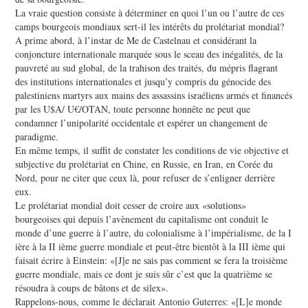
La vraie question consiste à déterminer en quoi l’un ou l’autre de ces
camps bourgeois mondiaux sert-il les intérêts du prolétariat mondial?
A prime abord, à l’instar de Me de Castelnau et considérant la
conjoncture internationale marquée sous le sceau des inégalités, de la
pauvreté au sud global, de la trahison des traités, du mépris flagrant
des institutions internationales et jusqu’y compris du génocide des
palestiniens martyrs aux mains des assassins israéliens armés et financés
par les U$A/ U€/OTAN, toute personne honnête ne peut que
condamner l’unipolarité occidentale et espérer un changement de
paradigme.
En même temps, il suffit de constater les conditions de vie objective et
subjective du prolétariat en Chine, en Russie, en Iran, en Corée du
Nord, pour ne citer que ceux là, pour refuser de s’enligner derrière
eux.
Le prolétariat mondial doit cesser de croire aux «solutions»
bourgeoises qui depuis l’avènement du capitalisme ont conduit le
monde d’une guerre à l’autre, du colonialisme à l’impérialisme, de la I
ière à la II ième guerre mondiale et peut-être bientôt à la III ième qui
faisait écrire à Einstein: «[J]e ne sais pas comment se fera la troisième
guerre mondiale, mais ce dont je suis sûr c’est que la quatrième se
résoudra à coups de bâtons et de silex».
Rappelons-nous, comme le déclarait Antonio Guterres: «[L]e monde