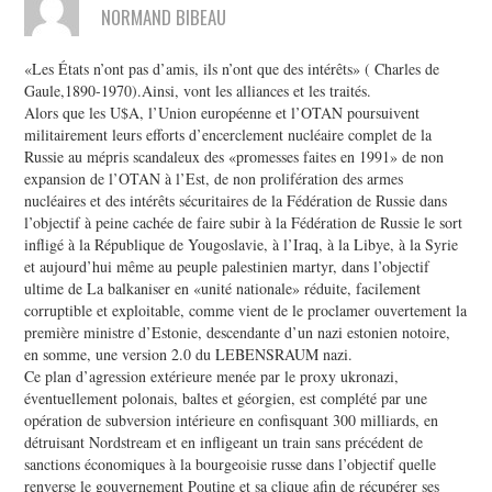
NORMAND BIBEAU
«Les États n’ont pas d’amis, ils n’ont que des intérêts» ( Charles de
Gaule,1890-1970).Ainsi, vont les alliances et les traités.
Alors que les U$A, l’Union européenne et l’OTAN poursuivent
militairement leurs efforts d’encerclement nucléaire complet de la
Russie au mépris scandaleux des «promesses faites en 1991» de non
expansion de l’OTAN à l’Est, de non prolifération des armes
nucléaires et des intérêts sécuritaires de la Fédération de Russie dans
l’objectif à peine cachée de faire subir à la Fédération de Russie le sort
infligé à la République de Yougoslavie, à l’Iraq, à la Libye, à la Syrie
et aujourd’hui même au peuple palestinien martyr, dans l’objectif
ultime de La balkaniser en «unité nationale» réduite, facilement
corruptible et exploitable, comme vient de le proclamer ouvertement la
première ministre d’Estonie, descendante d’un nazi estonien notoire,
en somme, une version 2.0 du LEBENSRAUM nazi.
Ce plan d’agression extérieure menée par le proxy ukronazi,
éventuellement polonais, baltes et géorgien, est complété par une
opération de subversion intérieure en confisquant 300 milliards, en
détruisant Nordstream et en infligeant un train sans précédent de
sanctions économiques à la bourgeoisie russe dans l’objectif quelle
renverse le gouvernement Poutine et sa clique afin de récupérer ses