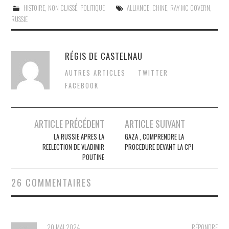
HISTOIRE
,
NON CLASSÉ
,
POLITIQUE
ALLIANCE
,
CHINE
,
RAY MC GOVERN
,
RUSSIE
RÉGIS DE CASTELNAU
AUTRES ARTICLES
TWITTER
FACEBOOK
Post
ARTICLE PRÉCÉDENT
ARTICLE SUIVANT
navigation
LA RUSSIE APRES LA
GAZA , COMPRENDRE LA
REELECTION DE VLADIMIR
PROCEDURE DEVANT LA CPI
POUTINE
26 COMMENTAIRES
20 MAI 2024
RÉPONDRE