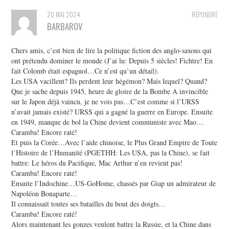
20 MAI 2024
RÉPONDRE
BARBAROV
Chers amis, c’est bien de lire la politique fiction des anglo-saxons qui
ont prétendu dominer le monde (J’ai lu: Depuis 5 siècles! Fichtre! En
fait Colomb était espagnol…Ce n’est qu’un détail).
Les USA vacillent? Ils perdent leur hégémon? Mais lequel? Quand?
Que je sache depuis 1945, heure de gloire de la Bombe A invincible
sur le Japon déjà vaincu, je ne vois pas…C’est comme si l’URSS
n’avait jamais existé? URSS qui a gagné la guerre en Europe. Ensuite
en 1949, manque de bol la Chine devient communiste avec Mao…
Caramba! Encore raté!
Et puis la Corée…Avec l’aide chinoise, le Plus Grand Empire de Toute
l’Histoire de l’Humanité (PGETHH: Les USA, pas la Chine), se fait
battre: Le héros du Pacifique, Mac Arthur n’en revient pas!
Caramba! Encore raté!
Ensuite l’Indochine…US-GoHome, chassés par Giap un admirateur de
Napoléon Bonaparte…
Il connaissait toutes ses batailles du bout des doigts…
Caramba! Encore raté!
Alors maintenant les gonzes veulent battre la Russie, et la Chine dans