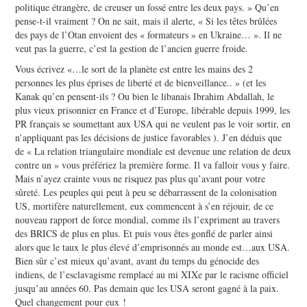
politique étrangère, de creuser un fossé entre les deux pays. » Qu’en
pense-t-il vraiment ? On ne sait, mais il alerte, « Si les têtes brûlées
des pays de l’Otan envoient des « formateurs » en Ukraine… ». Il ne
veut pas la guerre, c’est la gestion de l’ancien guerre froide.
Vous écrivez «…le sort de la planète est entre les mains des 2
personnes les plus éprises de liberté et de bienveillance.. » (et les
Kanak qu’en pensent-ils ? Ou bien le libanais Ibrahim Abdallah, le
plus vieux prisonnier en France et d’Europe, libérable depuis 1999, les
PR français se soumettant aux USA qui ne veulent pas le voir sortir, en
n’appliquant pas les décisions de justice favorables ). J’en déduis que
de « La relation triangulaire mondiale est devenue une relation de deux
contre un » vous préfériez la première forme. Il va falloir vous y faire.
Mais n’ayez crainte vous ne risquez pas plus qu’avant pour votre
sûreté. Les peuples qui peut à peu se débarrassent de la colonisation
US, mortifère naturellement, eux commencent à s’en réjouir, de ce
nouveau rapport de force mondial, comme ils l’expriment au travers
des BRICS de plus en plus. Et puis vous êtes gonflé de parler ainsi
alors que le taux le plus élevé d’emprisonnés au monde est…aux USA.
Bien sûr c’est mieux qu’avant, avant du temps du génocide des
indiens, de l’esclavagisme remplacé au mi XIXe par le racisme officiel
jusqu’au années 60. Pas demain que les USA seront gagné à la paix.
Quel changement pour eux !