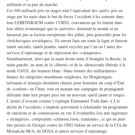
milliards et sa part du marché.
Ces 300 milliards pris en otages sont l’équivalent des «juifs» pris en
otage par les nazis dans le but de forcer l’occident à les soutenir dans
leur LEBENSRAUM contre l’URSS, convaincus qu’ils étaient dans
leur délire économique que la «juiverie» dominait le monde et ne
laisserait pas sa faction européenne être pillée, puis génocidée pour les
«bolcheviques soviétiques». Ils eurent faux sur toute la ligne et finirent
tantôt suicidés, tantôt pendus, tantôt recyclés par l’un ou l’autre des
services d’espionnage et de répression des «vainqueurs».
Simultanément, alors que la main droite tente d’étrangler la Russie, la
main gauche, au nom de la «liberté» et de la «démocratie libérale à la
mode U$/U€, des bonnets blanc- blanc-bonnet des milliardaires»
finance les intégristes musulmans ouïghours, les Hongkongais,
taïwanais et insurgés dissidents chinois pour fomenter un coup d’État
de «couleur» en Chine, tout en menant une campagne de propagande
délirante dans leur propre pays sur un nouveau «péril jaune et rouge».
L’armée d’avocats comme l’explique Emmanuel Todd dans «[ L]e
déclin de l’occident» s’emploie activement à échafauder un programme
de sanctions et de commissions en vue d’éventuelles lois anti ingérence
« étrangères», comprendre «chinoise,russe, iranienne», ce qui ne peut
être permis en Géorgie contre les ONG bidons au service de la CIA,du
Mossad,du Mi-6, du DGSA et autres services d’espionnage