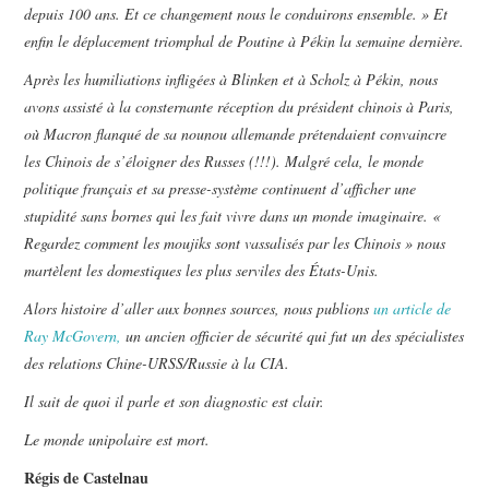
depuis 100 ans. Et ce changement nous le conduirons ensemble. » Et
enfin le déplacement triomphal de Poutine à Pékin la semaine dernière.
Après les humiliations infligées à Blinken et à Scholz à Pékin, nous
avons assisté à la consternante réception du président chinois à Paris,
où Macron flanqué de sa nounou allemande prétendaient convaincre
les Chinois de s’éloigner des Russes (!!!). Malgré cela, le monde
politique français et sa presse-système continuent d’afficher une
stupidité sans bornes qui les fait vivre dans un monde imaginaire. «
Regardez comment les moujiks sont vassalisés par les Chinois » nous
martèlent les domestiques les plus serviles des États-Unis.
Alors histoire d’aller aux bonnes sources, nous publions
un article de
Ray McGovern,
un ancien officier de sécurité qui fut un des spécialistes
des relations Chine-URSS/Russie à la CIA.
Il sait de quoi il parle et son diagnostic est clair.
Le monde unipolaire est mort.
Régis de Castelnau