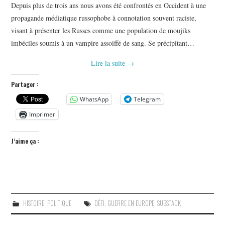
Depuis plus de trois ans nous avons été confrontés en Occident à une
propagande médiatique russophobe à connotation souvent raciste,
visant à présenter les Russes comme une population de moujiks
imbéciles soumis à un vampire assoiffé de sang. Se précipitant…
Lire la suite
→
Partager :
WhatsApp
Telegram
Imprimer
J’aime ça :
HISTOIRE
,
POLITIQUE
DÉFI
,
GUERRE EN EUROPE
,
SUBSTACK