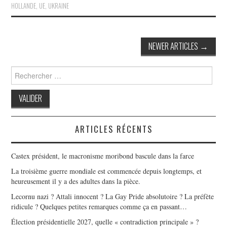
HOLLANDE
,
UE
,
UKRAINE
Post
NEWER ARTICLES
→
navigation
Search
for:
ARTICLES RÉCENTS
Castex président, le macronisme moribond bascule dans la farce
La troisième guerre mondiale est commencée depuis longtemps, et
heureusement il y a des adultes dans la pièce.
Lecornu nazi ? Attali innocent ? La Gay Pride absolutoire ? La préfète
ridicule ? Quelques petites remarques comme ça en passant…
Élection présidentielle 2027, quelle « contradiction principale » ?