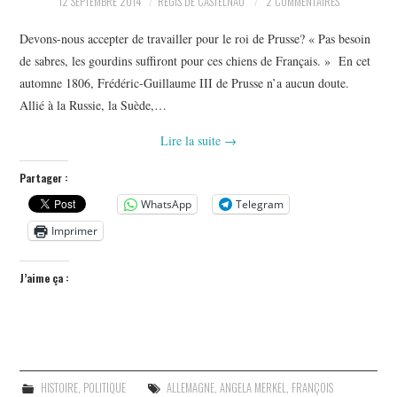
12 SEPTEMBRE 2014
RÉGIS DE CASTELNAU
2 COMMENTAIRES
POLITIQUE
Devons-nous accepter de travailler pour le roi de Prusse? « Pas besoin
HISTOIRE
de sabres, les gourdins suffiront pour ces chiens de Français. » En cet
automne 1806, Frédéric-Guillaume III de Prusse n’a aucun doute.
CULTURE
Allié à la Russie, la Suède,…
Lire la suite
→
SPORT
Partager :
WhatsApp
Telegram
Imprimer
J’aime ça :
HISTOIRE
,
POLITIQUE
ALLEMAGNE
,
ANGELA MERKEL
,
FRANÇOIS