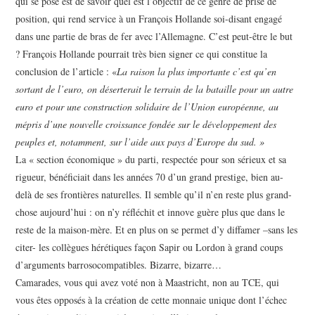
qui se pose est de savoir quel est l’objectif de ce genre de prise de
position, qui rend service à un François Hollande soi-disant engagé
dans une partie de bras de fer avec l’Allemagne. C’est peut-être le but
? François Hollande pourrait très bien signer ce qui constitue la
conclusion de l’article : «
La raison la plus importante c’est qu’en
sortant de l’euro, on déserterait le terrain de la bataille pour un autre
euro et pour une construction solidaire de l’Union européenne, au
mépris d’une nouvelle croissance fondée sur le développement des
peuples et, notamment, sur l’aide aux pays d’Europe du sud. »
La « section économique » du parti, respectée pour son sérieux et sa
rigueur, bénéficiait dans les années 70 d’un grand prestige, bien au-
delà de ses frontières naturelles. Il semble qu’il n’en reste plus grand-
chose aujourd’hui : on n’y réfléchit et innove guère plus que dans le
reste de la maison-mère. Et en plus on se permet d’y diffamer –sans les
citer- les collègues hérétiques façon Sapir ou Lordon à grand coups
d’arguments barrosocompatibles. Bizarre, bizarre…
Camarades, vous qui avez voté non à Maastricht, non au TCE, qui
vous êtes opposés à la création de cette monnaie unique dont l’échec