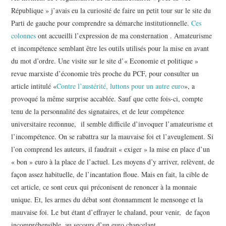
République » j’avais eu la curiosité de faire un petit tour sur le site du
Parti de gauche pour comprendre sa démarche institutionnelle.
Ces
colonnes
ont accueilli l’expression de ma consternation . Amateurisme
et incompétence semblant être les outils utilisés pour la mise en avant
du mot d’ordre. Une visite sur le site d’« Economie et politique »
revue marxiste d’économie très proche du PCF, pour consulter un
article intitulé «
Contre l’austérité, luttons pour un autre euro
», a
provoqué la même surprise accablée. Sauf que cette fois-ci, compte
tenu de la personnalité des signataires, et de leur compétence
universitaire reconnue, il semble difficile d’invoquer l’amateurisme et
l’incompétence. On se rabattra sur la mauvaise foi et l’aveuglement. Si
l’on comprend les auteurs, il faudrait « exiger » la mise en place d’un
« bon » euro à la place de l’actuel. Les moyens d’y arriver, relèvent, de
façon assez habituelle, de l’incantation floue. Mais en fait, la cible de
cet article, ce sont ceux qui préconisent de renoncer à la monnaie
unique. Et, les armes du débat sont étonnamment le mensonge et la
mauvaise foi. Le but étant d’effrayer le chaland, pour venir, de façon
incompréhensible, au secours d’un euro chancelant.