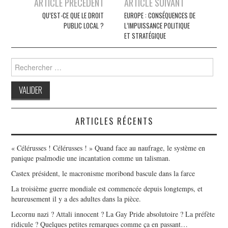
Post
ARTICLE PRÉCÉDENT
ARTICLE SUIVANT
navigation
QU’EST-CE QUE LE DROIT
EUROPE : CONSÉQUENCES DE
PUBLIC LOCAL ?
L’IMPUISSANCE POLITIQUE
ET STRATÉGIQUE
Search
for:
ARTICLES RÉCENTS
« Célérusses ! Célérusses ! » Quand face au naufrage, le système en
panique psalmodie une incantation comme un talisman.
Castex président, le macronisme moribond bascule dans la farce
La troisième guerre mondiale est commencée depuis longtemps, et
heureusement il y a des adultes dans la pièce.
Lecornu nazi ? Attali innocent ? La Gay Pride absolutoire ? La préfète
ridicule ? Quelques petites remarques comme ça en passant…