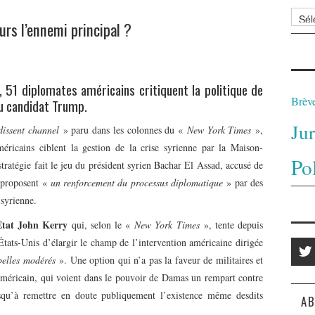
Archi
urs l’ennemi principal ?
 51 diplomates américains critiquent la politique de
Brèv
du candidat Trump.
Ju
dissent
channel
» paru dans les colonnes du «
New York Times
»,
méricains ciblent la gestion de la crise syrienne par la Maison-
Po
stratégie fait le jeu du président syrien Bachar El Assad, accusé de
 proposent «
un renforcement du processus diplomatique
» par des
syrienne.
’Etat John Kerry
qui, selon le «
New York Times
», tente depuis
États-Unis d’élargir le champ de l’intervention américaine dirigée
belles modérés
». Une option qui n’a pas la faveur de militaires et
américain, qui voient dans le pouvoir de Damas un rempart contre
usqu’à remettre en doute publiquement l’existence même desdits
AB