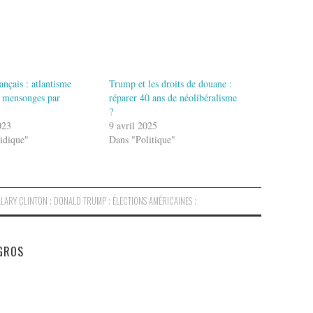
ançais : atlantisme
Trump et les droits de douane :
et mensonges par
réparer 40 ans de néolibéralisme
?
023
9 avril 2025
idique"
Dans "Politique"
LLARY CLINTON ; DONALD TRUMP ; ÉLECTIONS AMÉRICAINES ;
GROS