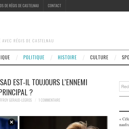
OS DE RÉGIS DE CASTELNAU
CONTACT
É AVEC RÉGIS DE CASTELNAU
DIQUE
POLITIQUE
HISTOIRE
CULTURE
SP
SAD EST-IL TOUJOURS L’ENNEMI
Searc
PRINCIPAL ?
for:
FFROY GERAUD-LEGROS
1 COMMENTAIRE
« Cél
naufr