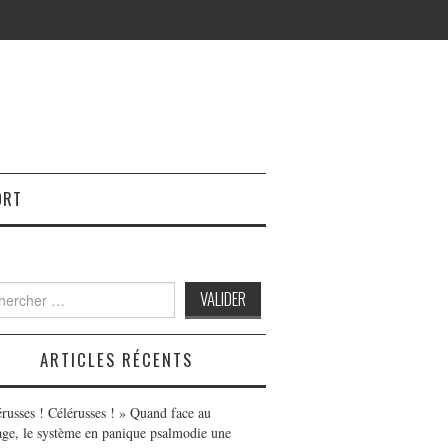
ORT
h
ARTICLES RÉCENTS
érusses ! Célérusses ! » Quand face au
age, le système en panique psalmodie une