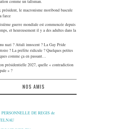
tation comme un talisman.
x président, le macronisme moribond bascule
a farce
oisième guerre mondiale est commencée depuis
mps, et heureusement il y a des adultes dans la
nu nazi ? Attali innocent ? La Gay Pride
toire ? La préfète ridicule ? Quelques petites
ques comme ça en passant…
on présidentielle 2027, quelle « contradiction
pale » ?
NOS AMIS
 PERSONNELLE DE REGIS de
TELNAU