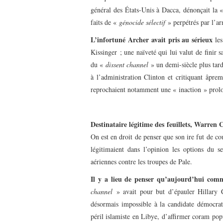
général des États-Unis à Dacca, dénonçait la
faits de «
génocide sélectif
» perpétrés par l’ar
L’infortuné Archer avait pris au sérieux
les
Kissinger ; une naïveté qui lui valut de finir
du «
dissent channel
» un demi-siècle plus tar
à l’administration Clinton et critiquant âpre
reprochaient notamment une « inaction » prolo
Destinataire légitime des feuillets, Warren 
On est en droit de penser que son ire fut de cou
légitimaient dans l’opinion les options du s
aériennes contre les troupes de Pale.
Il y a lieu de penser qu’aujourd’hui comm
channel
» avait pour but d’épauler Hillary C
désormais impossible à la candidate démocrate
péril islamiste en Libye, d’affirmer coram po