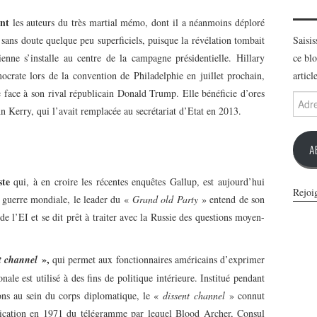
ent
les auteurs du très martial mémo, dont il a néanmoins déploré
 sans doute quelque peu superficiels, puisque la révélation tombait
Saisi
nne s’installe au centre de la campagne présidentielle. Hillary
ce blo
mocrate lors de la convention de Philadelphie en juillet prochain,
articl
 face à son rival républicain Donald Trump. Elle bénéficie d’ores
Adres
hn Kerry, qui l’avait remplacée au secrétariat d’Etat en 2013.
e-
mail
A
ste
qui, à en croire les récentes enquêtes Gallup, est aujourd’hui
Rejoi
e guerre mondiale, le leader du «
Grand old Party
» entend de son
 de l’EI et se dit prêt à traiter avec la Russie des questions moyen-
»,
t channel
qui permet aux fonctionnaires américains d’exprimer
onale est utilisé à des fins de politique intérieure. Institué pendant
ons au sein du corps diplomatique, le «
dissent channel
» connut
blication en 1971 du télégramme par lequel Blood Archer, Consul