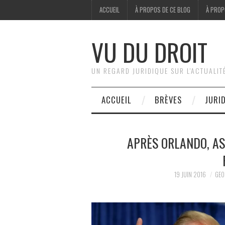
ACCUEIL
À PROPOS DE CE BLOG
À PROP
VU DU DROIT
UN REGARD JURIDIQUE SUR L'ACTUALIT
ACCUEIL
BRÈVES
JURI
APRÈS ORLANDO, AS
19 JUIN 2016
GEO