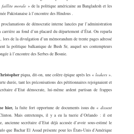
 «
faillite morale
» de la politique américaine au Bangladesh et les
mée Pakistanaise à l’encontre des Hindous .
 proclamations de démocratie interne lancées par l’administration
 sa carrière au fond d’un placard du département d’État. On reparla
d, lors de la divulgation d’un mémorandum de trente pages adressé
ment la politique balkanique de Bush Sr, auquel ses contempteurs
ngée à l’encontre des Serbes de Bosnie.
Christopher
piqua, dit-on, une colère épique après les «
leakers
».
rte durée, tant les préconisations des pétitionnaires rejoignaient et
ecrétaire d’Etat démocrate, lui-même ardent partisan de frappes
e hier,
la fuite fort opportune de documents issus du «
dissent
linton. Mais entretemps, il y a eu la tuerie d’Orlando : il est
, ancienne secrétaire d’Etat déjà accusée d’avoir sous-estimé le
pulo que Bachar El Assad présente pour les États-Unis d’Amérique