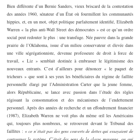
Bien différente d’un Bernie Sanders, vieux briscard de la contestation
des années 1960, sénateur d’un État où fourmillent les communautés
hippies, et, en un mot, objet politique parfaitement identifié, Elizabeth
Warren « la plus anti-Wall Street des démocrates » est ce qu’un ordre
social peut redouter le plus : une transfuge. Née pauvre dans la grande
prairie de l’Oklahoma, issue d’un milieu conservateur et élevée dans
une ville ségrégationniste, devenue professeure de droit à force de
travail, « Liz » semblait destinée à embrasser le légitimisme des
nouveaux entrants. C’est d’ailleurs pour dénoncer « le paquet de
tricheurs » que sont à ses yeux les bénéficiaires du régime de faillite
personnelle élargi par l’Administration Carter que la jeune femme,
alors Républicaine, se lance avec passion dans l’étude des règles
régissant la consommation et des mécanismes de l’endettement
personnel. Après des années de recherche et un effondrement financier
(1987), Elizabeth Warren ne voit plus du même œil les Américains
qui, toujours plus nombreux, se retrouvent devant le Tribunal des
faillites :
« ce n’était pas des gens couverts de dettes qui essayaient de
contourner le système. C’était des gens de la classe moyenne, ou qui