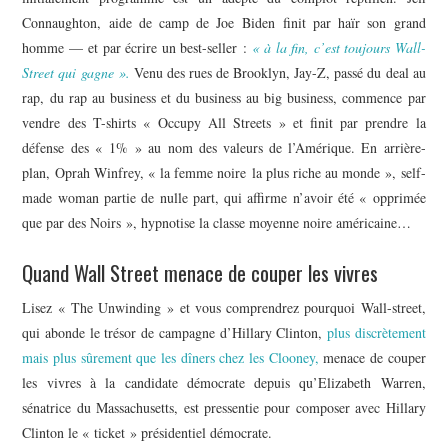
Connaughton, aide de camp de Joe Biden finit par haïr son grand
homme — et par écrire un best-seller :
« à la fin, c’est toujours Wall-
Street qui gagne ».
Venu des rues de Brooklyn, Jay-Z, passé du deal au
rap, du rap au business et du business au big business, commence par
vendre des T-shirts « Occupy All Streets » et finit par prendre la
défense des « 1% » au nom des valeurs de l’Amérique. En arrière-
plan, Oprah Winfrey, « la femme noire la plus riche au monde », self-
made woman partie de nulle part, qui affirme n’avoir été « opprimée
que par des Noirs », hypnotise la classe moyenne noire américaine…
Quand Wall Street menace de couper les vivres
Lisez « The Unwinding » et vous comprendrez pourquoi Wall-street,
qui abonde le trésor de campagne d’Hillary Clinton,
plus discrètement
mais plus sûrement que les dîners chez les Clooney,
menace de couper
les vivres à la candidate démocrate depuis qu’Elizabeth Warren,
sénatrice du Massachusetts, est pressentie pour composer avec Hillary
Clinton le « ticket » présidentiel démocrate.