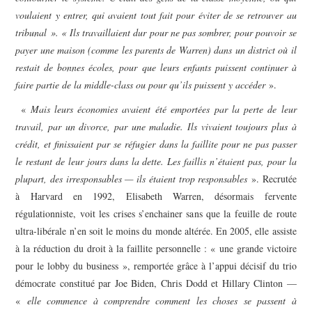
voulaient y entrer, qui avaient tout fait pour éviter de se retrouver au
tribunal ». « Ils travaillaient dur pour ne pas sombrer, pour pouvoir se
payer une maison (comme les parents de Warren) dans un district où il
restait de bonnes écoles, pour que leurs enfants puissent continuer à
faire partie de la middle-class ou pour qu’ils puissent y accéder
».
«
Mais leurs économies avaient été emportées par la perte de leur
travail, par un divorce, par une maladie. Ils vivaient toujours plus à
crédit, et finissaient par se réfugier dans la faillite pour ne pas passer
le restant de leur jours dans la dette. Les faillis n’étaient pas, pour la
plupart, des irresponsables — ils étaient trop responsables
». Recrutée
à Harvard en 1992, Elisabeth Warren, désormais fervente
régulationniste, voit les crises s’enchainer sans que la feuille de route
ultra-libérale n’en soit le moins du monde altérée. En 2005, elle assiste
à la réduction du droit à la faillite personnelle : « une grande victoire
pour le lobby du business », remportée grâce à l’appui décisif du trio
démocrate constitué par Joe Biden, Chris Dodd et Hillary Clinton —
«
elle commence à comprendre comment les choses se passent à