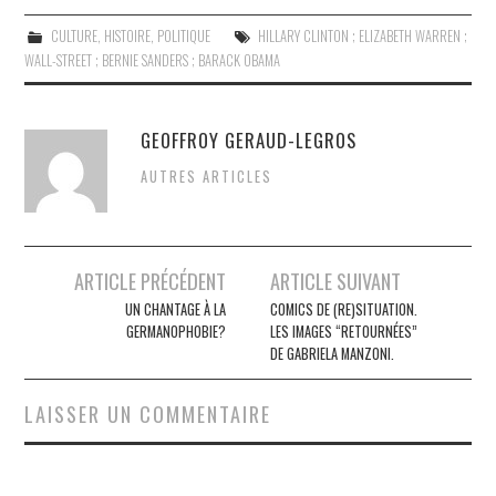
CULTURE
,
HISTOIRE
,
POLITIQUE
HILLARY CLINTON ; ELIZABETH WARREN ;
WALL-STREET ; BERNIE SANDERS ; BARACK OBAMA
GEOFFROY GERAUD-LEGROS
AUTRES ARTICLES
Post
ARTICLE PRÉCÉDENT
ARTICLE SUIVANT
navigation
UN CHANTAGE À LA
COMICS DE (RE)SITUATION.
GERMANOPHOBIE?
LES IMAGES “RETOURNÉES”
DE GABRIELA MANZONI.
LAISSER UN COMMENTAIRE