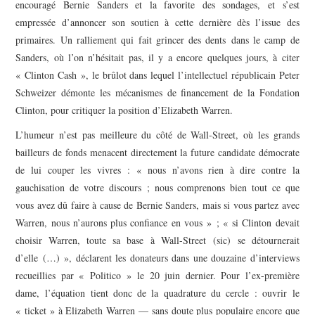
encouragé Bernie Sanders et la favorite des sondages, et s’est
empressée d’annoncer son soutien à cette dernière dès l’issue des
primaires. Un ralliement qui fait grincer des dents dans le camp de
Sanders, où l’on n’hésitait pas, il y a encore quelques jours, à citer
« Clinton Cash », le brûlot dans lequel l’intellectuel républicain Peter
Schweizer démonte les mécanismes de financement de la Fondation
Clinton, pour critiquer la position d’Elizabeth Warren.
L’humeur n’est pas meilleure du côté de Wall-Street, où les grands
bailleurs de fonds menacent directement la future candidate démocrate
de lui couper les vivres : « nous n’avons rien à dire contre la
gauchisation de votre discours ; nous comprenons bien tout ce que
vous avez dû faire à cause de Bernie Sanders, mais si vous partez avec
Warren, nous n’aurons plus confiance en vous » ; « si Clinton devait
choisir Warren, toute sa base à Wall-Street (sic) se détournerait
d’elle (…) », déclarent les donateurs dans une douzaine d’interviews
recueillies par « Politico » le 20 juin dernier. Pour l’ex-première
dame, l’équation tient donc de la quadrature du cercle : ouvrir le
« ticket » à Elizabeth Warren — sans doute plus populaire encore que