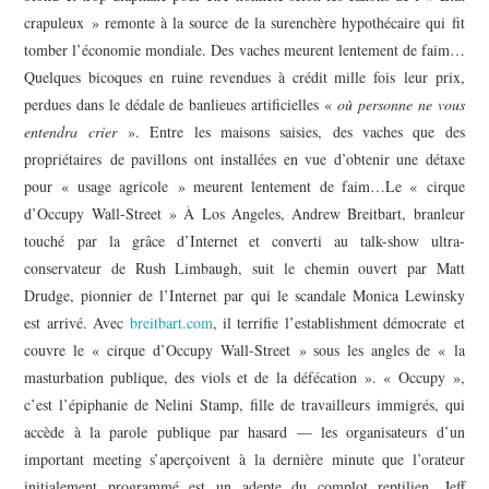
crapuleux » remonte à la source de la surenchère hypothécaire qui fit
tomber l’économie mondiale. Des vaches meurent lentement de faim…
Quelques bicoques en ruine revendues à crédit mille fois leur prix,
perdues dans le dédale de banlieues artificielles «
où personne ne vous
entendra crier
». Entre les maisons saisies, des vaches que des
propriétaires de pavillons ont installées en vue d’obtenir une détaxe
pour « usage agricole » meurent lentement de faim…Le « cirque
d’Occupy Wall-Street » À Los Angeles, Andrew Breitbart, branleur
touché par la grâce d’Internet et converti au talk-show ultra-
conservateur de Rush Limbaugh, suit le chemin ouvert par Matt
Drudge, pionnier de l’Internet par qui le scandale Monica Lewinsky
est arrivé. Avec
breitbart.com
, il terrifie l’establishment démocrate et
couvre le « cirque d’Occupy Wall-Street » sous les angles de « la
masturbation publique, des viols et de la défécation ». « Occupy »,
c’est l’épiphanie de Nelini Stamp, fille de travailleurs immigrés, qui
accède à la parole publique par hasard — les organisateurs d’un
important meeting s’aperçoivent à la dernière minute que l’orateur
initialement programmé est un adepte du complot reptilien. Jeff