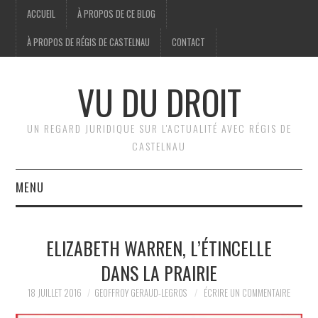
ACCUEIL
À PROPOS DE CE BLOG
À PROPOS DE RÉGIS DE CASTELNAU
CONTACT
VU DU DROIT
UN REGARD JURIDIQUE SUR L'ACTUALITÉ AVEC RÉGIS DE
CASTELNAU
MENU
ACCUEIL
ELIZABETH WARREN, L’ÉTINCELLE
BRÈVES
DANS LA PRAIRIE
18 JUILLET 2016
JURIDIQUE
GEOFFROY GERAUD-LEGROS
ÉCRIRE UN COMMENTAIRE