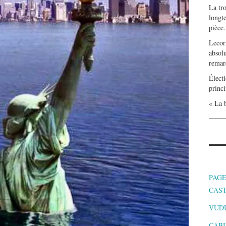
La tr
longte
pièce.
Lecor
absolu
remar
Électi
princi
« La b
PAGE
CAS
VUD
CABI