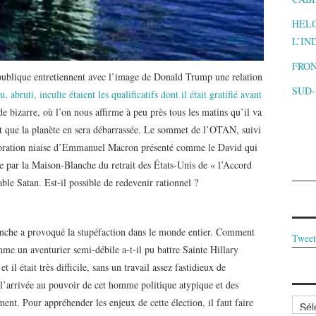
HELO
L’IN
FRON
 publique entretiennent avec l’image de Donald Trump une relation
SUD
abruti, inculte étaient les qualificatifs dont il était gratifié avant
 bizarre, où l’on nous affirme à peu près tous les matins qu’il va
t que la planète en sera débarrassée. Le sommet de l’OTAN, suivi
adoration niaise d’Emmanuel Macron présenté comme le David qui
ce par la Maison-Blanche du retrait des États-Unis de « l’Accord
ble Satan. Est-il possible de redevenir rationnel ?
nche a provoqué la stupéfaction dans le monde entier. Comment
Tweet
me un aventurier semi-débile a-t-il pu battre Sainte Hillary
 il était très difficile, sans un travail assez fastidieux de
 l’arrivée au pouvoir de cet homme politique atypique et des
Archi
nt. Pour appréhender les enjeux de cette élection, il faut faire