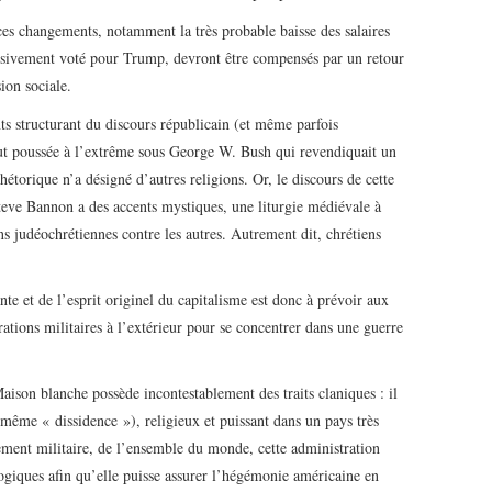
es changements, notamment la très probable baisse des salaires
assivement voté pour Trump, devront être compensés par un retour
ion sociale.
ts structurant du discours républicain (et même parfois
ut poussée à l’extrême sous George W. Bush qui revendiquait un
étorique n’a désigné d’autres religions. Or, le discours de cette
teve Bannon a des accents mystiques, une liturgie médiévale à
ns judéochrétiennes contre les autres. Autrement dit, chrétiens
te et de l’esprit originel du capitalisme est donc à prévoir aux
rations militaires à l’extérieur pour se concentrer dans une guerre
aison blanche possède incontestablement des traits claniques : il
a même « dissidence »), religieux et puissant dans un pays très
rement militaire, de l’ensemble du monde, cette administration
ogiques afin qu’elle puisse assurer l’hégémonie américaine en