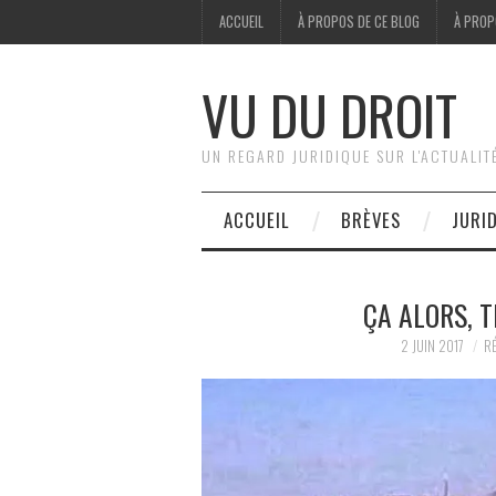
ACCUEIL
À PROPOS DE CE BLOG
À PROP
VU DU DROIT
UN REGARD JURIDIQUE SUR L'ACTUALIT
ACCUEIL
BRÈVES
JURI
ÇA ALORS, T
2 JUIN 2017
RÉ