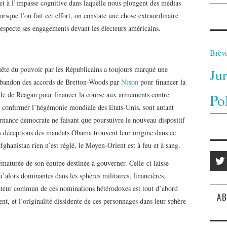
 et à l’impasse cognitive dans laquelle nous plongent des médias
sque l’on fait cet effort, on constate une chose extraordinaire
respecte ses engagements devant les électeurs américains.
Brèv
quête du pouvoir par les Républicains a toujours marqué une
Ju
abandon des accords de Bretton-Woods par
Nixon
pour financer la
ale de Reagan pour financer la course aux armements contre
Po
 confirmer l’hégémonie mondiale des Etats-Unis, sont autant
ternance démocrate ne faisant que poursuivre le nouveau dispositif
es déceptions des mandats Obama trouvent leur origine dans ce
ghanistan rien n’est réglé, le Moyen-Orient est à feu et à sang.
aturée de son équipe destinée à gouverner. Celle-ci laisse
u’alors dominantes dans les sphères militaires, financières,
ateur commun de ces nominations hétérodoxes est tout d’abord
AB
t, et l’originalité dissidente de ces personnages dans leur sphère