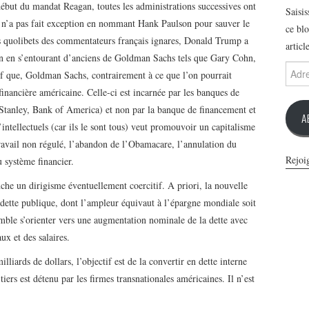
ébut du mandat Reagan, toutes les administrations successives ont
Saisi
a n’a pas fait exception en nommant Hank Paulson pour sauver le
ce blo
es quolibets des commentateurs français ignares, Donald Trump a
articl
ion en s’entourant d’anciens de Goldman Sachs tels que Gary Cohn,
Adres
 que, Goldman Sachs, contrairement à ce que l’on pourrait
e-
 financière américaine. Celle-ci est incarnée par les banques de
mail
 Stanley, Bank of America) et non par la banque de financement et
A
ntellectuels (car ils le sont tous) veut promouvoir un capitalisme
travail non régulé, l’abandon de l’Obamacare, l’annulation du
Rejoi
 système financier.
che un dirigisme éventuellement coercitif. A priori, la nouvelle
a dette publique, dont l’ampleur équivaut à l’épargne mondiale soit
semble s’orienter vers une augmentation nominale de la dette avec
ux et des salaires.
lliards de dollars, l’objectif est de la convertir en dette interne
 tiers est détenu par les firmes transnationales américaines. Il n’est