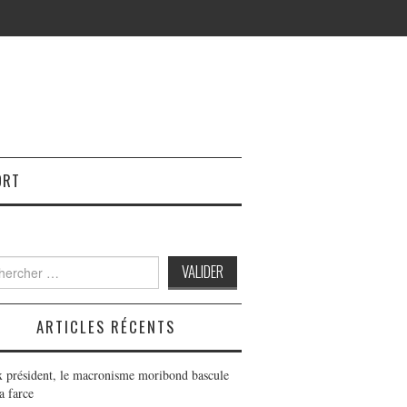
ORT
h
ARTICLES RÉCENTS
x président, le macronisme moribond bascule
a farce