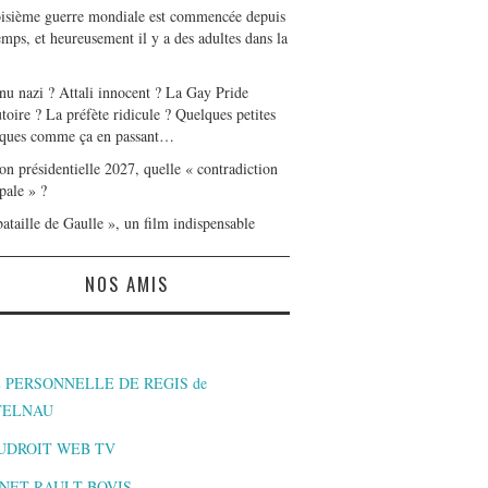
oisième guerre mondiale est commencée depuis
mps, et heureusement il y a des adultes dans la
nu nazi ? Attali innocent ? La Gay Pride
toire ? La préfète ridicule ? Quelques petites
ques comme ça en passant…
on présidentielle 2027, quelle « contradiction
pale » ?
ataille de Gaulle », un film indispensable
NOS AMIS
 PERSONNELLE DE REGIS de
TELNAU
UDROIT WEB TV
NET RAULT BOVIS