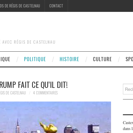
OS DE RÉGIS DE CASTELNAU
CONTACT
É AVEC RÉGIS DE CASTELNAU
DIQUE
POLITIQUE
HISTOIRE
CULTURE
SP
RUMP FAIT CE QU’IL DIT!
Searc
for:
GIS DE CASTELNAU
4 COMMENTAIRES
Caste
dans l