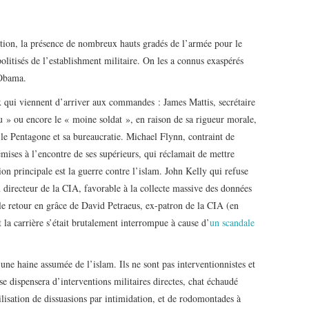
ration, la présence de nombreux hauts gradés de l’armée pour le
olitisés de l’establishment militaire. On les a connus exaspérés
 Obama.
x qui viennent d’arriver aux commandes : James Mattis, secrétaire
 » ou encore le « moine soldat », en raison de sa rigueur morale,
 le Pentagone et sa bureaucratie. Michael Flynn, contraint de
mises à l’encontre de ses supérieurs, qui réclamait de mettre
on principale est la guerre contre l’islam. John Kelly qui refuse
recteur de la CIA, favorable à la collecte massive des données
le retour en grâce de David Petraeus, ex-patron de la CIA (en
 la carrière s’était brutalement interrompue à cause d’
un scandale
ne haine assumée de l’islam. Ils ne sont pas interventionnistes et
se dispensera d’interventions militaires directes, chat échaudé
tilisation de dissuasions par intimidation, et de rodomontades à