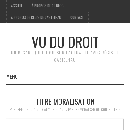
ACCUEIL
À PROPOS DE CE BLOG
À PROPOS DE RÉGIS DE CASTELNAU
CONTACT
VU DU DROIT
UN REGARD JURIDIQUE SUR L'ACTUALITÉ AVEC RÉGIS DE
CASTELNAU
MENU
ACCUEIL
TITRE MORALISATION
BRÈVES
PUBLISHED
14 JUIN 2017
AT
1153 × 542
IN
PARTIS : MORALISER OU CONTRÔLER ?
JURIDIQUE