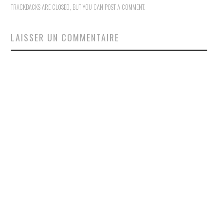
TRACKBACKS ARE CLOSED, BUT YOU CAN
POST A COMMENT
.
LAISSER UN COMMENTAIRE