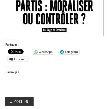
POLITIQUE
HISTOIRE
CULTURE
SPORT
Partager :
WhatsApp
Telegram
Imprimer
J’aime ça :
←
PRECÉDENT