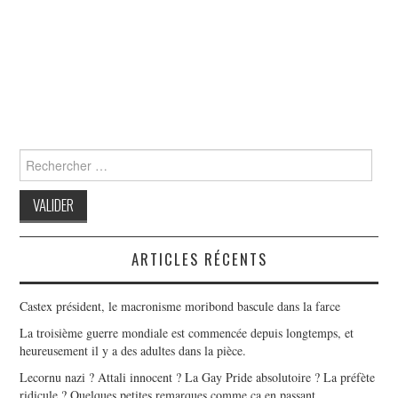
Search
for:
ARTICLES RÉCENTS
Castex président, le macronisme moribond bascule dans la farce
La troisième guerre mondiale est commencée depuis longtemps, et
heureusement il y a des adultes dans la pièce.
Lecornu nazi ? Attali innocent ? La Gay Pride absolutoire ? La préfète
ridicule ? Quelques petites remarques comme ça en passant…