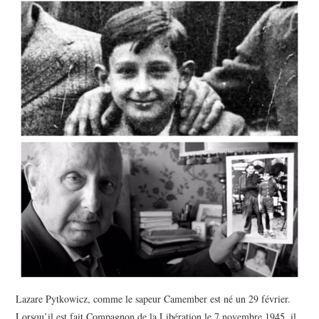
POLITIQUE
HISTOIRE
CULTURE
SPORT
Lazare Pytkowicz, comme le sapeur Camember est né un 29 février.
Lorsqu’il est fait Compagnon de la Libération le 7 novembre 1945, il