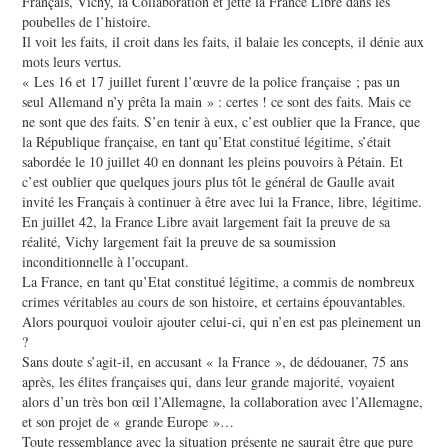
Français, Vichy, la Collaboration et jette la France Libre dans les
poubelles de l’histoire.
Il voit les faits, il croit dans les faits, il balaie les concepts, il dénie aux
mots leurs vertus.
« Les 16 et 17 juillet furent l’œuvre de la police française ; pas un
seul Allemand n’y prêta la main » : certes ! ce sont des faits. Mais ce
ne sont que des faits. S’en tenir à eux, c’est oublier que la France, que
la République française, en tant qu’Etat constitué légitime, s’était
sabordée le 10 juillet 40 en donnant les pleins pouvoirs à Pétain. Et
c’est oublier que quelques jours plus tôt le général de Gaulle avait
invité les Français à continuer à être avec lui la France, libre, légitime.
En juillet 42, la France Libre avait largement fait la preuve de sa
réalité, Vichy largement fait la preuve de sa soumission
inconditionnelle à l’occupant.
La France, en tant qu’Etat constitué légitime, a commis de nombreux
crimes véritables au cours de son histoire, et certains épouvantables.
Alors pourquoi vouloir ajouter celui-ci, qui n’en est pas pleinement un
?
Sans doute s’agit-il, en accusant « la France », de dédouaner, 75 ans
après, les élites françaises qui, dans leur grande majorité, voyaient
alors d’un très bon œil l’Allemagne, la collaboration avec l’Allemagne,
et son projet de « grande Europe »…
Toute ressemblance avec la situation présente ne saurait être que pure