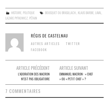
HISTOIRE
,
POLITIQUE
BOUSQUET OU BRASILLACH.
,
KLAUS BARBIE
,
LAVAL
,
LAZARE PYTKOWICZ
,
PÉTAIN
RÉGIS DE CASTELNAU
AUTRES ARTICLES
TWITTER
FACEBOOK
Post
ARTICLE PRÉCÉDENT
ARTICLE SUIVANT
navigation
L’ADORATION DES MACRON
EMMANUEL MACRON : « CHEF
N’EST PAS OBLIGATOIRE
» OU « PETIT CHEF » ?
7 COMMENTAIRES