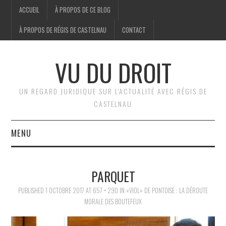
ACCUEIL
À PROPOS DE CE BLOG
À PROPOS DE RÉGIS DE CASTELNAU
CONTACT
VU DU DROIT
UN REGARD JURIDIQUE SUR L'ACTUALITÉ AVEC RÉGIS DE
CASTELNAU
MENU
ACCUEIL
PARQUET
BRÈVES
PUBLISHED
1 OCTOBRE 2017
AT
657 × 290
IN
«VIOL» DE PONTOISE : LA DÉROUTE
MORALE DES BOUTEFEUX
JURIDIQUE