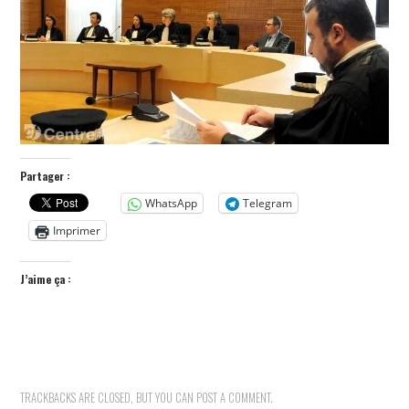
POLITIQUE
HISTOIRE
CULTURE
SPORT
Partager :
WhatsApp
Telegram
Imprimer
J’aime ça :
TRACKBACKS ARE CLOSED, BUT YOU CAN
POST A COMMENT
.