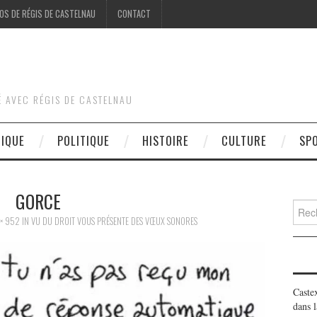
OS DE RÉGIS DE CASTELNAU
CONTACT
É AVEC RÉGIS DE CASTELNAU
DIQUE
POLITIQUE
HISTOIRE
CULTURE
SP
GORCE
Searc
for:
× 952
IN
VU DU DROIT VOUS PRÉSENTE DES VŒUX SONORES
Caste
dans l