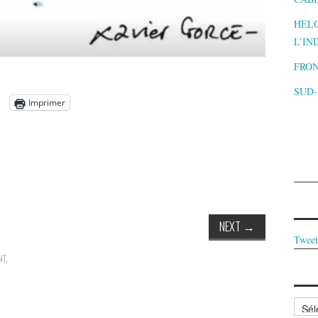
HELO
L’IN
FRON
SUD
Imprimer
NEXT
→
Tweet
NT
.
Archi