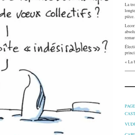
La tr
longte
pièce.
Lecor
absolu
remar
Électi
princi
« La b
PAGE
CAS
VUD
CABI