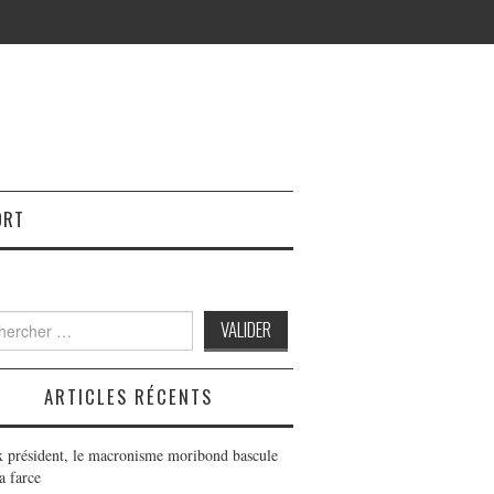
ORT
h
ARTICLES RÉCENTS
x président, le macronisme moribond bascule
a farce