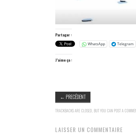
Partager :
WhatsApp
Telegram
J’aime ça :
←
PRECÉDENT
TRACKBACKS ARE CLOSED, BUT YOU CAN
POST A COMME
LAISSER UN COMMENTAIRE