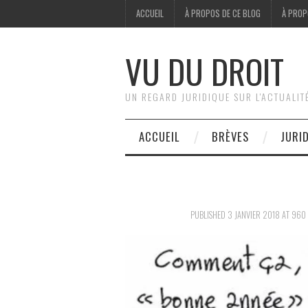
ACCUEIL
À PROPOS DE CE BLOG
À PROP
VU DU DROIT
UN REGARD JURIDIQUE SUR L'ACTUALIT
ACCUEIL
BRÈVES
JURI
PUBLISHED
3 JANVIER 2018
AT
960 