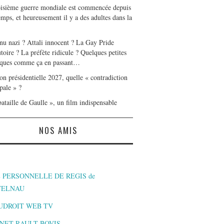
oisième guerre mondiale est commencée depuis
mps, et heureusement il y a des adultes dans la
nu nazi ? Attali innocent ? La Gay Pride
toire ? La préfète ridicule ? Quelques petites
ques comme ça en passant…
on présidentielle 2027, quelle « contradiction
pale » ?
ataille de Gaulle », un film indispensable
NOS AMIS
 PERSONNELLE DE REGIS de
TELNAU
UDROIT WEB TV
NET RAULT BOVIS