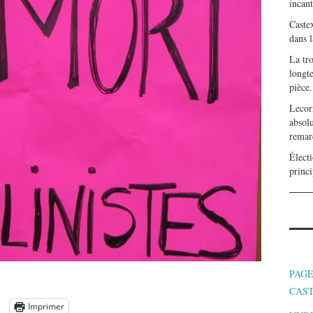
incan
Caste
dans l
La tr
longte
pièce.
Lecor
absolu
remar
Électi
princi
PAGE
CAS
Imprimer