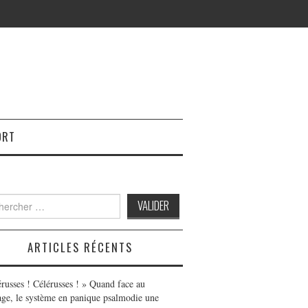
ORT
h
ARTICLES RÉCENTS
érusses ! Célérusses ! » Quand face au
age, le système en panique psalmodie une