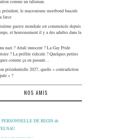
tation comme un talisman.
x président, le macronisme moribond bascule
a farce
oisième guerre mondiale est commencée depuis
mps, et heureusement il y a des adultes dans la
nu nazi ? Attali innocent ? La Gay Pride
toire ? La préfète ridicule ? Quelques petites
ques comme ça en passant…
on présidentielle 2027, quelle « contradiction
pale » ?
NOS AMIS
 PERSONNELLE DE REGIS de
TELNAU