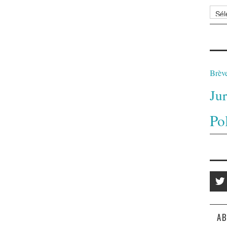
Archi
Brèv
Ju
Po
AB