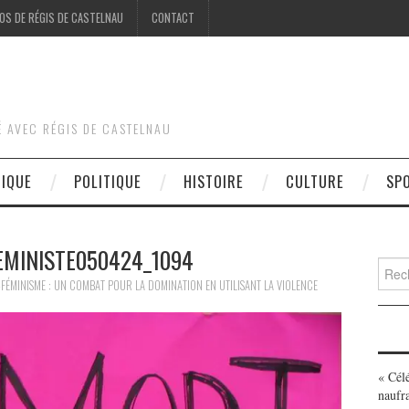
OS DE RÉGIS DE CASTELNAU
CONTACT
É AVEC RÉGIS DE CASTELNAU
DIQUE
POLITIQUE
HISTOIRE
CULTURE
SP
EMINISTE050424_1094
Searc
for:
FÉMINISME : UN COMBAT POUR LA DOMINATION EN UTILISANT LA VIOLENCE
« Cél
naufr