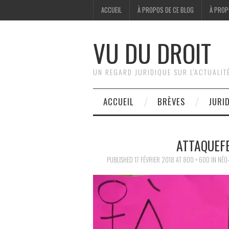
ACCUEIL
À PROPOS DE CE BLOG
À PROP
VU DU DROIT
UN REGARD JURIDIQUE SUR L'ACTUALIT
ACCUEIL
BRÈVES
JURI
ATTAQUEF
PUBLISHED
17 FÉVRIER 2018
AT
800 × 600
IN
NÉO-