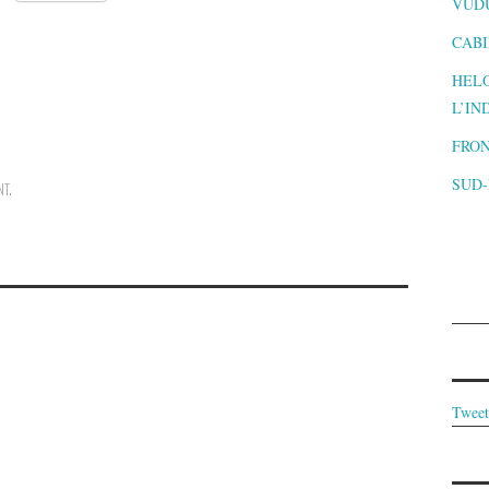
VUD
CABI
HELO
L’IN
FRON
SUD
NT
.
Tweet