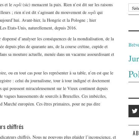
es et le
repli
(sic) menacent la paix. Rien n’est dit sur les raisons
Archi
illeurs ; rien n’est dit s’agissant du mouvement de
repli
qui
 aujourd’hui. Avant-hier, la Hongrie et la Pologne ; hier
. Les Etats-Unis, naturellement, depuis 2016.
r dispensé d’analyser les conséquences de la mondialisation, de la
Brèv
ée depuis plus de quarante ans, de la course crétine, cupide et
sé dans sa mouture actuelle, menée dans un vacarme assourdissant et
Ju
Po
ire, ou en tout cas pour les représenter à sa table, n’en est que le
gistre : celui du journalisme, tour à tour indigné et doctement
mes qui poussent miraculeusement sur le Vieux continent depuis
 de vagues haussements de sourcils à Bruxelles. Ces imbéciles,
d Marché européen. Ces êtres primaires, pour ne pas dire
rs chiffrés
AB
dicateurs chiffrés. Nous ne pouvons plus plaider l’inconscience, et