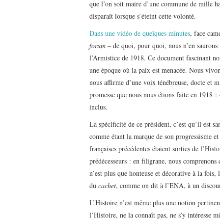
que l’on soit maire d’une commune de mille hab
disparaît lorsque s’éteint cette volonté.
Dans une vidéo de quelques minutes
, face camé
forum
– de quoi, pour quoi, nous n’en saurons 
l’Armistice de 1918. Ce document fascinant nou
une époque où la paix est menacée. Nous vivons
nous affirme d’une voix ténébreuse, docte et mie
promesse que nous nous étions faite en 1918 :
inclus.
La spécificité de ce président, c’est qu’il est 
comme étant la marque de son progressisme et d
françaises précédentes étaient sorties de l’His
prédécesseurs : en filigrane, nous comprenons q
n’est plus que honteuse et décorative à la fois
du
cachet
, comme on dit à l’ENA, à un discour
L’Histoire n’est même plus une notion pertinent
l’Histoire, ne la connaît pas, ne s’y intéresse 