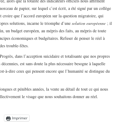
e, alors que la totalité des indicateurs officiels nous affirment
rceau de papier, sur lequel c’est écrit, a été signé par un collège
ut croire que l’accord européen sur la question migratoire, qui
opres solutions, incarne le triomphe d’une
solution européenne
; il
in, un budget européen, au mépris des faits, au mépris de toute
incipes économiques et budgétaires. Refuser de penser le réel à
 des trouble-fêtes.
Progrès, dans l’acception suicidaire et totalisante que nos propres
décennies, est sans doute la plus nécessaire besogne à laquelle
c’est-à-dire ceux qui pensent encore que l’humanité se distingue du
ongues et pénibles années, la vente au détail de tout ce qui nous
ollectivement le visage que nous souhaitons donner au réel.
Imprimer