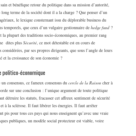
sain et bénéfique retour du politique dans sa mission d’autorité,
de long terme de la société dont il a la charge ? Que penser d’un
gériaux, le lexique consternant issu du déplorable business du
s temporels, que ceux d’un vulgaire gestionnaire de
hedge fund
?
t la plupart des traditions socio-économiques, au premier rang
 ne dites plus
Sécurité
, ce mot détestable est en cours de
 considérées, par ses propres dirigeants, que sous l’angle de leurs
té et la croissance de son économie ?
 politico-économique
e un consensus, ce fameux consensus du
cercle de la Raison
cher à
accorde sur une conclusion : l’unique argument de toute politique
ut détruire les statuts, fracasser cet affreux sentiment de sécurité
 à la sclérose. Il faut libérer les énergies. Il faut arrêter
tant pis pour tous ces pays qui nous enseignent qu’avec une vraie
tiques publiques, un modèle social protecteur est viable, voire