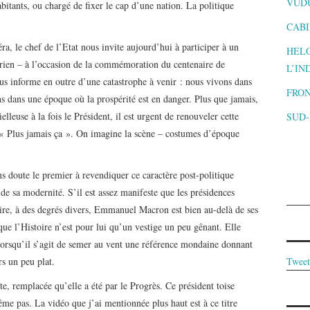
VUD
itants, ou chargé de fixer le cap d’une nation. La politique
CABI
ra, le chef de l’Etat nous invite aujourd’hui à participer à un
HELO
rien – à l’occasion de la commémoration du centenaire de
L’IN
s informe en outre d’une catastrophe à venir : nous vivons dans
FRON
 dans une époque où la prospérité est en danger. Plus que jamais,
lleuse à la fois le Président, il est urgent de renouveler cette
SUD
 « Plus jamais ça ». On imagine la scène – costumes d’époque
sans doute le premier à revendiquer ce caractère post-politique
e sa modernité. S’il est assez manifeste que les présidences
toire, à des degrés divers, Emmanuel Macron est bien au-delà de ses
ue l’Histoire n’est pour lui qu’un vestige un peu gênant. Elle
, lorsqu’il s’agit de semer au vent une référence mondaine donnant
Tweet
s un peu plat.
e, remplacée qu’elle a été par le Progrès. Ce président toise
même pas. La vidéo que j’ai mentionnée plus haut est à ce titre