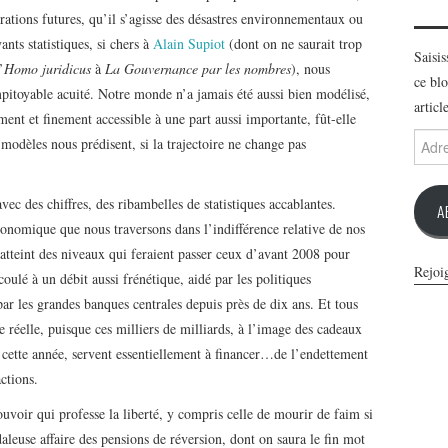
rations futures, qu’il s’agisse des désastres environnementaux ou
ants statistiques, si chers à
Alain Supiot
(dont on ne saurait trop
Saisi
’
Homo juridicus
à
La Gouvernance par les nombres
), nous
ce blo
pitoyable acuité. Notre monde n’a jamais été aussi bien modélisé,
articl
ement et finement accessible à une part aussi importante, fût-elle
Adres
 modèles nous prédisent, si la trajectoire ne change pas
e-
mail
vec des chiffres, des ribambelles de statistiques accablantes.
A
conomique que nous traversons dans l’indifférence relative de nos
 atteint des niveaux qui feraient passer ceux d’avant 2008 pour
Rejoi
coulé à un débit aussi frénétique, aidé par les politiques
r les grandes banques centrales depuis près de dix ans. Et tous
ie réelle, puisque ces milliers de milliards, à l’image des cadeaux
 cette année, servent essentiellement à financer…de l’endettement
ctions.
ouvoir qui professe la liberté, y compris celle de mourir de faim si
leuse affaire des pensions de réversion, dont on saura le fin mot