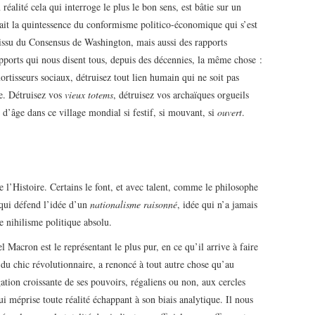
alité cela qui interroge le plus le bon sens, est bâtie sur un
 fait la quintessence du conformisme politico-économique qui s’est
é issu du Consensus de Washington, mais aussi des rapports
pports qui nous disent tous, depuis des décennies, la même chose :
ortisseurs sociaux, détruisez tout lien humain qui ne soit pas
e. Détruisez vos
vieux totems
, détruisez vos archaïques orgueils
 d’âge dans ce village mondial si festif, si mouvant, si
ouvert
.
e l’Histoire. Certains le font, et avec talent, comme le philosophe
 qui défend l’idée d’un
nationalisme raisonné
, idée qui n’a jamais
e nihilisme politique absolu.
Macron est le représentant le plus pur, en ce qu’il arrive à faire
u chic révolutionnaire, a renoncé à tout autre chose qu’au
ation croissante de ses pouvoirs, régaliens ou non, aux cercles
i méprise toute réalité échappant à son biais analytique. Il nous