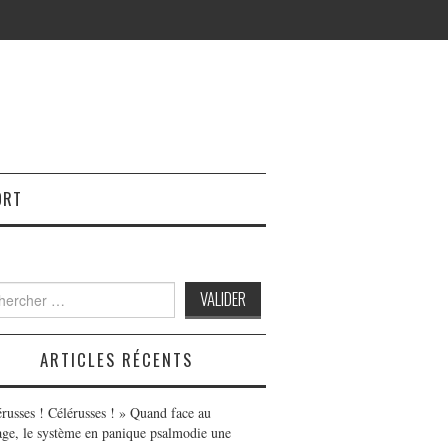
ORT
h
ARTICLES RÉCENTS
érusses ! Célérusses ! » Quand face au
age, le système en panique psalmodie une