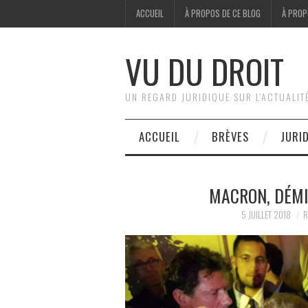
ACCUEIL
À PROPOS DE CE BLOG
À PROP
VU DU DROIT
UN REGARD JURIDIQUE SUR L'ACTUALIT
ACCUEIL
BRÈVES
JURI
MACRON, DÉMI
5 JUILLET 2018
R