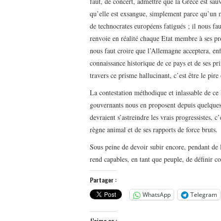
faut, de concert, admettre que la Grèce est sauvé
qu’elle est exsangue, simplement parce qu’un mo
de technocrates européens fatigués ; il nous fa
renvoie en réalité chaque Etat membre à ses pr
nous faut croire que l’Allemagne acceptera, enf
connaissance historique de ce pays et de ses pr
travers ce prisme hallucinant, c’est être le pire
La contestation méthodique et inlassable de ce 
gouvernants nous en proposent depuis quelques 
devraient s’astreindre les vrais progressistes, 
règne animal et de ses rapports de force bruts.
Sous peine de devoir subir encore, pendant de l
rend capables, en tant que peuple, de définir c
Partager :
WhatsApp
Telegram
J’aime ça :