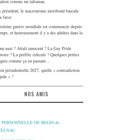
tation comme un talisman.
x président, le macronisme moribond bascule
a farce
oisième guerre mondiale est commencée depuis
mps, et heureusement il y a des adultes dans la
nu nazi ? Attali innocent ? La Gay Pride
toire ? La préfète ridicule ? Quelques petites
ques comme ça en passant…
on présidentielle 2027, quelle « contradiction
pale » ?
NOS AMIS
 PERSONNELLE DE REGIS de
TELNAU