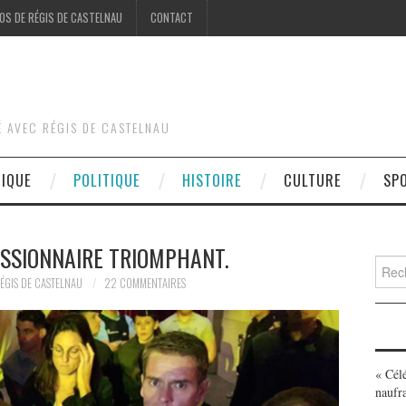
OS DE RÉGIS DE CASTELNAU
CONTACT
É AVEC RÉGIS DE CASTELNAU
DIQUE
POLITIQUE
HISTOIRE
CULTURE
SP
SSIONNAIRE TRIOMPHANT.
Searc
for:
ÉGIS DE CASTELNAU
22 COMMENTAIRES
« Cél
naufr