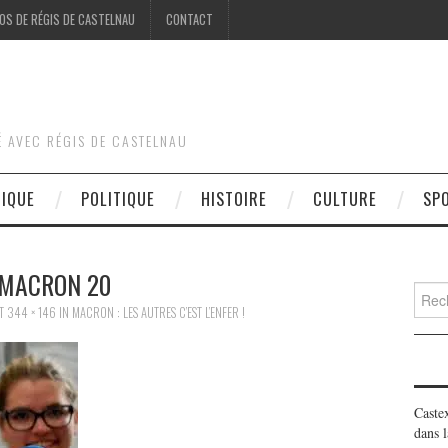
OS DE RÉGIS DE CASTELNAU
CONTACT
É AVEC RÉGIS DE CASTELNAU
DIQUE
POLITIQUE
HISTOIRE
CULTURE
SP
MACRON 20
Searc
for:
T
344 × 146
IN
MACRON : LES AUTRES C’EST L’ENFER !
Caste
dans l