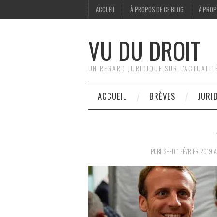
ACCUEIL
À PROPOS DE CE BLOG
À PROP
VU DU DROIT
UN REGARD JURIDIQUE SUR L'ACTUALIT
ACCUEIL
BRÈVES
JURI
PUBLISHED
1 FÉVRIER 2019
A