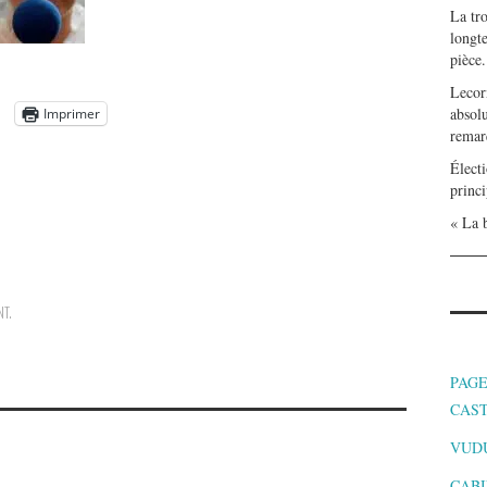
La tr
longte
pièce.
Lecor
absolu
Imprimer
remar
Électi
princi
« La b
NT
.
PAGE
CAS
VUD
CABI