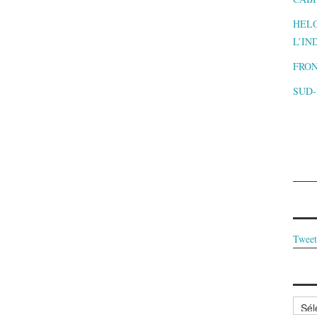
HELO
L’IN
FRON
SUD
Tweet
Archi