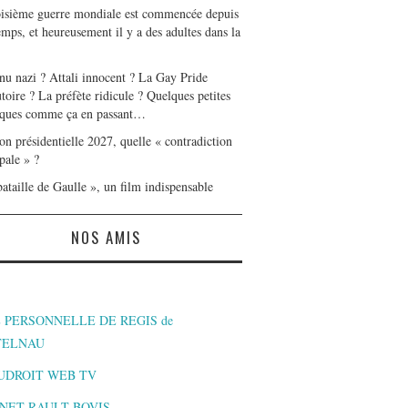
oisième guerre mondiale est commencée depuis
mps, et heureusement il y a des adultes dans la
nu nazi ? Attali innocent ? La Gay Pride
toire ? La préfète ridicule ? Quelques petites
ques comme ça en passant…
on présidentielle 2027, quelle « contradiction
pale » ?
ataille de Gaulle », un film indispensable
NOS AMIS
 PERSONNELLE DE REGIS de
TELNAU
UDROIT WEB TV
NET RAULT BOVIS