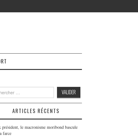
ORT
h
ARTICLES RÉCENTS
x président, le macronisme moribond bascule
a farce