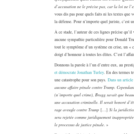
d’accusation ne le précise pas, car la loi ne l
vous dis pas pour quels faits ni les textes que 
la défense. Pour n’importe quel juriste, c’est u
À ce stade, l’auteur de ces lignes précise qu’il v
aucune sympathie particulière pour Donald Trum
tout le symptôme d’un système en crise, un «
doigt d’honneur à toutes les élites. C’est l’affa
Donnons la parole à l’un d’entre eux, au prestig
et démocrate Jonathan Turley
. En des termes tr
une catastrophe pour son pays.
Dans un article 
aucune affaire pénale contre Trump. Cependant
(n’importe quel crime), Bragg savait que beauc
une accusation criminelle. Il serait honoré d’ê
rage aveugle contre Trump
[…]
Si la juridict
sera rejetée comme juridiquement inappropriée 
le processus de justice pénale
. »