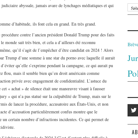
et judiciaire abyssale, jamais avare de lynchages médiatiques et qui
Archi
comme d’habitude, ils font cela en grand. En très grand.
 procédure contre l’ancien président Donald Trump pour des faits
e monde sait très bien, et cela a d’ailleurs été reconnu
Brèv
même, qu’il s’agit de l’empêcher d’être candidat en 2024 ! Alors
Ju
par Trump d’une somme à une star du porno avec laquelle il aurait
t d’éviter qu’elle s’exprime pendant la campagne, ce qui aurait pu
Po
ssez flou, mais il semble bien qu’en droit américain comme
ansaction privée avec engagement de confidentialité. L’astuce du
 cet « achat » de silence était une manœuvre visant à fausser
ury » qui n’a pas statué sur la culpabilité de Trump, mais sur le
ermis de lancer la procédure, accusatoire aux États-Unis, et non
acte d’accusation particulièrement confus montre que le
le un certain nombre d’infractions incidentes. Ce qui permet de
idiviste.
AB
 l’échéance électorale de 2024 ? C’est d’autant plus difficile à