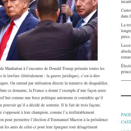
incan
Caste
dans l
La tr
longte
pièce.
Lecor
absolu
remar
Électi
 de Manhattan à l’encontre de Donald Trump présente toutes les
princi
 le lawfare (littéralement : la guerre juridique), c’est-à-dire
tiques. On entend par utilisation directe la tentative de disqualifier,
 Dans ce domaine, la France a donné l’exemple d’une façon assez
jourd’hui comme une force politique autonome et considère qu’il
 pouvoir qu’il a décidé de soutenir. Il le fait de trois façons.
i s’opposent à leur champion, comme l’a irréfutablement
PAGE
llon pour permettre l’élection d’Emmanuel Macron à la présidence
CAS
nt les amis de celui-ci pour leur épargner tout désagrément