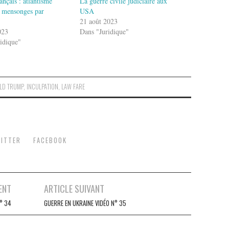
ançais : atlantisme
La guerre civile judiciaire aux
et mensonges par
USA
21 août 2023
023
Dans "Juridique"
idique"
LD TRUMP
,
INCULPATION
,
LAW FARE
ITTER
FACEBOOK
ENT
ARTICLE SUIVANT
° 34
GUERRE EN UKRAINE VIDÉO N° 35