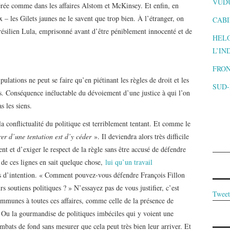
VUD
érée comme dans les affaires Alstom et McKinsey. Et enfin, en
 les Gilets jaunes ne le savent que trop bien. À l’étranger, on
CABI
résilien Lula, emprisonné avant d’être péniblement innocenté et de
HELO
L’IN
FRON
lations ne peut se faire qu’en piétinant les règles de droit et les
SUD
s. Conséquence inéluctable du dévoiement d’une justice à qui l’on
s les siens.
 la conflictualité du politique est terriblement tentant. Et comme le
rer d’une tentation est d’y céder
». Il deviendra alors très difficile
nt et d’exiger le respect de la règle sans être accusé de défendre
 de ces lignes en sait quelque chose,
lui qu’un travail
s d’intention. « Comment pouvez-vous défendre François Fillon
s soutiens politiques ? » N’essayez pas de vous justifier, c’est
Tweet
communes à toutes ces affaires, comme celle de la présence de
e. Ou la gourmandise de politiques imbéciles qui y voient une
bats de fond sans mesurer que cela peut très bien leur arriver. Et