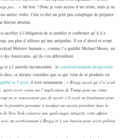
’exige pas…
» Ah bon ? Donc je vous accuse d’un crime, mais je ne
vous auriez violés. Cela va être un petit peu compliqué de préparer
ne hérésie absolue.
a sacrifier à l’obligation de se justifier et confirmer qu’il n’a
p, pas plus d’ailleurs qu’une antipathie. Il est d’abord et avant
 cocktail Molotov humain », comme l’a qualifié Michael Moore, un
ire des Américains, qu’ils s’en débrouillent.
e et à l’autorité incontestable : le
constitutionnaliste progressiste
ès durs, ce dernier considère que ce qui vient de se produire est
publié le 5 avril
, il écrit notamment : «
Bragg savait qu’il n’avait
, après avoir couru sur l’implication de Trump pour un crime
oup ne se soucieraient pas de savoir s’il avait un fondement pour
tre la première personne à inculper un ancien président dans la
ion de New York conserve une quelconque intégrité, cette affaire
avec un avertissement à Bragg et à son bureau pour avoir politisé