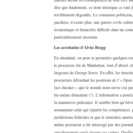
dire que finalement, ce dont témoigne ce raid ju
terriblement dégradée. Le consensus politicien,
pacifiées, n’existe plus, une guerre civile cult
économique et financière difficile dans un cont
particulièrement incertain.
Les acrobaties d’Alvin Bragg
En attendant, on peut se permettre quelques r
le procureur élu de Manhattan, tout d’abord, é
largesses de George Soros. En effet, les struct
procureurs défendant les positions de l’« Open
fact checker » que le monde nous envie (ou pas)
lui-même démentait (!). L’information a pourta
la manœuvre judiciaire. Il semble bien qu’Alvin
notamment celui qui répartit les compétences, pu
juridictions fédérales et que le ministère améri
même procureur a été interrogé par des journal
spécifiquement quels étaient ces crimes. Quelles