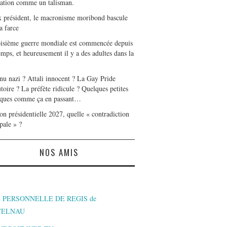
tation comme un talisman.
x président, le macronisme moribond bascule
a farce
oisième guerre mondiale est commencée depuis
mps, et heureusement il y a des adultes dans la
nu nazi ? Attali innocent ? La Gay Pride
toire ? La préfète ridicule ? Quelques petites
ques comme ça en passant…
on présidentielle 2027, quelle « contradiction
pale » ?
NOS AMIS
 PERSONNELLE DE REGIS de
TELNAU