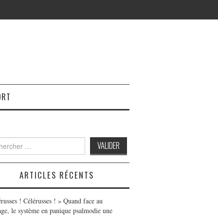
ORT
h
ARTICLES RÉCENTS
érusses ! Célérusses ! » Quand face au
age, le système en panique psalmodie une