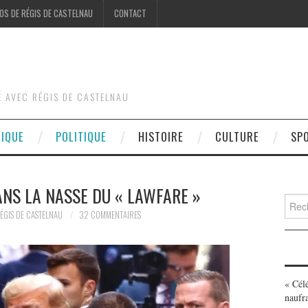
OS DE RÉGIS DE CASTELNAU
CONTACT
É AVEC RÉGIS DE CASTELNAU
DIQUE
POLITIQUE
HISTOIRE
CULTURE
SP
NS LA NASSE DU « LAWFARE »
Searc
for:
ÉGIS DE CASTELNAU
32 COMMENTAIRES
« Cél
naufr