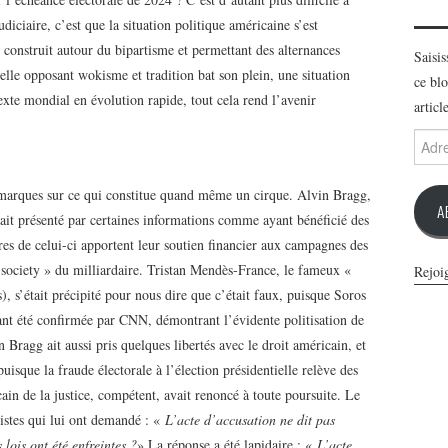
diciaire, c’est que la situation politique américaine s’est
 construit autour du bipartisme et permettant des alternances
Saisi
urelle opposant wokisme et tradition bat son plein, une situation
ce blo
exte mondial en évolution rapide, tout cela rend l’avenir
articl
Adres
e-
mail
emarques sur ce qui constitue quand même un cirque. Alvin Bragg,
A
tait présenté par certaines informations comme ayant bénéficié des
ures de celui-ci apportent leur soutien financier aux campagnes des
 society » du milliardaire. Tristan Mendès-France, le fameux «
Rejoi
, s’était précipité pour nous dire que c’était faux, puisque Soros
nt été confirmée par CNN, démontrant l’évidente politisation de
 Bragg ait aussi pris quelques libertés avec le droit américain, et
isque la fraude électorale à l’élection présidentielle relève des
cain de la justice, compétent, avait renoncé à toute poursuite. Le
istes qui lui ont demandé : «
L’acte d’accusation ne dit pas
 lois ont été enfreintes ?
» La réponse a été lapidaire : «
L’acte