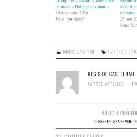
Trump : le « lawfare » démocrate
Médias fr
en mode « Hollandais volant »
sélectif 
10 novembre 2024
omission
Dans "Juridique"
27 mai 2
Dans "Jur
JURIDIQUE
,
POLITIQUE
ALVIN BRAGG
,
DONA
RÉGIS DE CASTELNAU
AUTRES ARTICLES
TW
Post
ARTICLE PRÉCÉD
navigation
GUERRE EN UKRAINE VIDÉO N
32 COMMENTAIRES