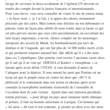
lavage de cerveaux la doxa occidentale de l’égémon US devront en
rendre des compte devant la justice française et internationanale.
Pour vous hervé, vous avez conseiller de visiter le site de tonton manu
» le foyer russe ». je l’ai fait, j’ai appris des choses, notamment
précisées par des cartes. Mais tonton sous derrière un ton débonnaire et
paterne, tente de façon plus subtile de nous rouler dans la farine ce qui
est plus pervers encore que ceux cités précédemment,;en occcultant des
faits hyper importants, à savoir, silence complet sur les mensonges
europeens des accord de Minsk, les bombardements par kiev du
donbass et de l’ougansk, qui ont fait plus de 14 000 milles morts civils
et qui perdurent toujours aujourd’hui. Qui affirle qu’il y a des nasis
dans ces 2 républiques. Que poutine veut recréer l’ancienne russie alors
qu’il sait qu’il ne veut qu’ ODESSA et Karkov « russophone » ce
faisant après avoir défait l’OTAN, il veut dissuader d’autres de
l’attaquer pour la dépécer. Il sous entend lui aussi que Poutine est un
tyran zet que le peuple russe est contre lui alors que »80 % le
plébiscite et le soutiennent dans son action en ukraine après avoir
constatés la russophobie insultante irrationelle de l’ensemble de
l’occident dont ils sont victime . Aparté dans une émission pécédente
tontan précisais, » pour dirigé un pays aussi immense multi ethnique
et polaire, il faut un homme autoritaire et à poigne. Cet homme qui
« lui aussi » dit tout et son contraire, je prends ses dires avec des maxi