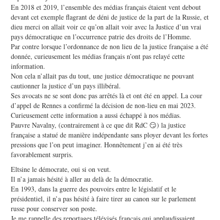
En 2018 et 2019, l’ensemble des médias français étaient vent debout
devant cet exemple flagrant de déni de justice de la part de la Russie, et
dieu merci on allait voir ce qu’on allait voir avec la Justice d’un vrai
pays démocratique en l’occurrence patrie des droits de l’Homme.
Par contre lorsque l’ordonnance de non lieu de la justice française a été
donnée, curieusement les médias français n’ont pas relayé cette
information.
Non cela n’allait pas du tout, une justice démocratique ne pouvant
cautionner la justice d’un pays illibéral.
Ses avocats ne se sont donc pas arrêtés là et ont été en appel. La cour
d’appel de Rennes a confirmé la décision de non-lieu en mai 2023.
Curieusement cette information a aussi échappé à nos médias.
Pauvre Navalny, (contrairement à ce que dit RdC 😏) la justice
française a statué de manière indépendante sans ployer devant les fortes
pressions que l’on peut imaginer. Honnêtement j’en ai été très
favorablement surpris.
Eltsine le démocrate, oui si on veut.
Il n’a jamais hésité à aller au delà de la démocratie.
En 1993, dans la guerre des pouvoirs entre le législatif et le
présidentiel, il n’a pas hésité à faire tirer au canon sur le parlement
russe pour conserver son poste.
Je me rappelle des reportages télévisés français qui applaudissaient