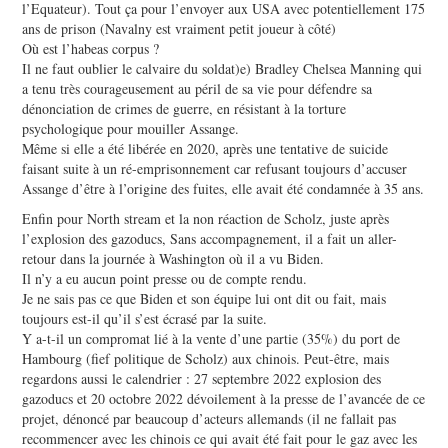
l’Equateur). Tout ça pour l’envoyer aux USA avec potentiellement 175
ans de prison (Navalny est vraiment petit joueur à côté)
Où est l’habeas corpus ?
Il ne faut oublier le calvaire du soldat)e) Bradley Chelsea Manning qui
a tenu très courageusement au péril de sa vie pour défendre sa
dénonciation de crimes de guerre, en résistant à la torture
psychologique pour mouiller Assange.
Même si elle a été libérée en 2020, après une tentative de suicide
faisant suite à un ré-emprisonnement car refusant toujours d’accuser
Assange d’être à l’origine des fuites, elle avait été condamnée à 35 ans.
Enfin pour North stream et la non réaction de Scholz, juste après
l’explosion des gazoducs, Sans accompagnement, il a fait un aller-
retour dans la journée à Washington où il a vu Biden.
Il n’y a eu aucun point presse ou de compte rendu.
Je ne sais pas ce que Biden et son équipe lui ont dit ou fait, mais
toujours est-il qu’il s’est écrasé par la suite.
Y a-t-il un compromat lié à la vente d’une partie (35%) du port de
Hambourg (fief politique de Scholz) aux chinois. Peut-être, mais
regardons aussi le calendrier : 27 septembre 2022 explosion des
gazoducs et 20 octobre 2022 dévoilement à la presse de l’avancée de ce
projet, dénoncé par beaucoup d’acteurs allemands (il ne fallait pas
recommencer avec les chinois ce qui avait été fait pour le gaz avec les