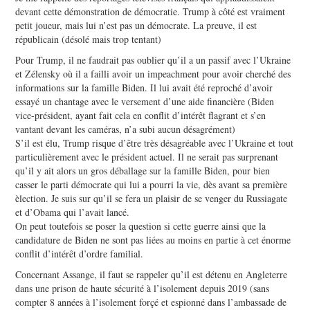
devant cette démonstration de démocratie. Trump à côté est vraiment
petit joueur, mais lui n’est pas un démocrate. La preuve, il est
républicain (désolé mais trop tentant)
Pour Trump, il ne faudrait pas oublier qu’il a un passif avec l’Ukraine
et Zélensky où il a failli avoir un impeachment pour avoir cherché des
informations sur la famille Biden. Il lui avait été reproché d’avoir
essayé un chantage avec le versement d’une aide financière (Biden
vice-président, ayant fait cela en conflit d’intérêt flagrant et s’en
vantant devant les caméras, n’a subi aucun désagrément)
S’il est élu, Trump risque d’être très désagréable avec l’Ukraine et tout
particulièrement avec le président actuel. Il ne serait pas surprenant
qu’il y ait alors un gros déballage sur la famille Biden, pour bien
casser le parti démocrate qui lui a pourri la vie, dès avant sa première
èlection. Je suis sur qu’il se fera un plaisir de se venger du Russiagate
et d’Obama qui l’avait lancé.
On peut toutefois se poser la question si cette guerre ainsi que la
candidature de Biden ne sont pas liées au moins en partie à cet énorme
conflit d’intérêt d’ordre familial.
Concernant Assange, il faut se rappeler qu’il est détenu en Angleterre
dans une prison de haute sécurité à l’isolement depuis 2019 (sans
compter 8 années à l’isolement forçé et espionné dans l’ambassade de