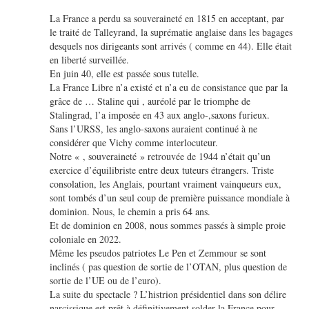
La France a perdu sa souveraineté en 1815 en acceptant, par
le traité de Talleyrand, la suprématie anglaise dans les bagages
desquels nos dirigeants sont arrivés ( comme en 44). Elle était
en liberté surveillée.
En juin 40, elle est passée sous tutelle.
La France Libre n’a existé et n’a eu de consistance que par la
grâce de … Staline qui , auréolé par le triomphe de
Stalingrad, l’a imposée en 43 aux anglo-,saxons furieux.
Sans l’URSS, les anglo-saxons auraient continué à ne
considérer que Vichy comme interlocuteur.
Notre « , souveraineté » retrouvée de 1944 n’était qu’un
exercice d’équilibriste entre deux tuteurs étrangers. Triste
consolation, les Anglais, pourtant vraiment vainqueurs eux,
sont tombés d’un seul coup de première puissance mondiale à
dominion. Nous, le chemin a pris 64 ans.
Et de dominion en 2008, nous sommes passés à simple proie
coloniale en 2022.
Même les pseudos patriotes Le Pen et Zemmour se sont
inclinés ( pas question de sortie de l’OTAN, plus question de
sortie de l’UE ou de l’euro).
La suite du spectacle ? L’histrion présidentiel dans son délire
narcissique est prêt à définitivement solder la France pour