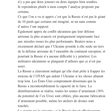
n’y a pas que deux joueurs ou deux équipes bien soudées.
Je reprendrais plutôt à mon compte l’analyse proposée par
certains.
Ce que l’on a vu et appris c’est que la Russie n’est pas le géant
de 10 pieds que certains ont imaginé, ni un nain comme
d’autres l’ont supposé.
Egalement appris du conflit ukrainien que leur défense
aérienne la plus avancée est pratiquement impuissante face
aux missiles russes les plus performants. Reuters nous a
récemment déclaré que l’Ukraine possède à elle seule un tiers
de la défense aérienne de l’ensemble du continent européen, et
pourtant la Russie n’a aucune difficulté à y pénétrer. Les
militaires ukrainiens se plaignent d’ailleurs que ce n’est pas
assez.
La Russie a clairement indiqué qu’elle était prête à frapper les
moyens de l’OTAN qui aident l’Ukraine si les choses allaient
trop loin. Les États-Unis comprennent désormais que la
Russie a incontestablement la capacité de le faire. La
démilitarisation se réalise, toutes les usines d’armement (30%
du potentiel de l’ex-Urss) sont ciblées, plus aucune fabrication
d’armement possible, même les ateliers de drones sont
touchés.
La crainte est la suivante : si la Russie devait effectivement