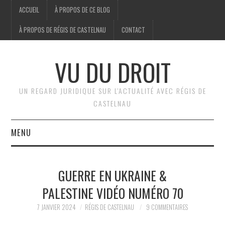
ACCUEIL
À PROPOS DE CE BLOG
À PROPOS DE RÉGIS DE CASTELNAU
CONTACT
VU DU DROIT
UN REGARD JURIDIQUE SUR L'ACTUALITÉ AVEC RÉGIS DE
CASTELNAU
MENU
ACCUEIL
GUERRE EN UKRAINE &
BRÈVES
PALESTINE VIDÉO NUMÉRO 70
JURIDIQUE
7 JANVIER 2024
RÉGIS DE CASTELNAU
9 COMMENTAIRES