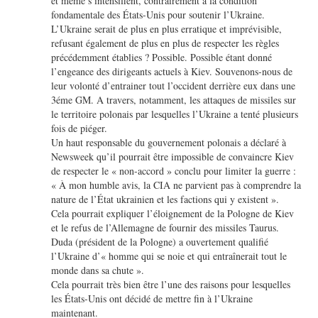
et même s’intensifient, contrairement à la condition
fondamentale des États-Unis pour soutenir l’Ukraine.
L’Ukraine serait de plus en plus erratique et imprévisible,
refusant également de plus en plus de respecter les règles
précédemment établies ? Possible. Possible étant donné
l’engeance des dirigeants actuels à Kiev. Souvenons-nous de
leur volonté d’entrainer tout l’occident derrière eux dans une
3éme GM. A travers, notamment, les attaques de missiles sur
le territoire polonais par lesquelles l’Ukraine a tenté plusieurs
fois de piéger.
Un haut responsable du gouvernement polonais a déclaré à
Newsweek qu’il pourrait être impossible de convaincre Kiev
de respecter le « non-accord » conclu pour limiter la guerre :
« À mon humble avis, la CIA ne parvient pas à comprendre la
nature de l’État ukrainien et les factions qui y existent ».
Cela pourrait expliquer l’éloignement de la Pologne de Kiev
et le refus de l’Allemagne de fournir des missiles Taurus.
Duda (président de la Pologne) a ouvertement qualifié
l’Ukraine d’« homme qui se noie et qui entraînerait tout le
monde dans sa chute ».
Cela pourrait très bien être l’une des raisons pour lesquelles
les États-Unis ont décidé de mettre fin à l’Ukraine
maintenant.