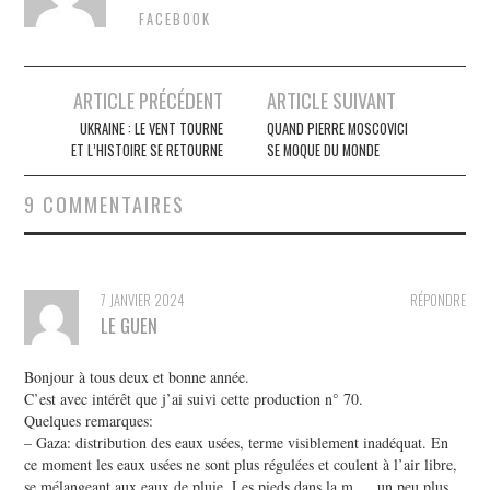
FACEBOOK
Post
ARTICLE PRÉCÉDENT
ARTICLE SUIVANT
navigation
UKRAINE : LE VENT TOURNE
QUAND PIERRE MOSCOVICI
ET L’HISTOIRE SE RETOURNE
SE MOQUE DU MONDE
9 COMMENTAIRES
7 JANVIER 2024
RÉPONDRE
LE GUEN
Bonjour à tous deux et bonne année.
C’est avec intérêt que j’ai suivi cette production n° 70.
Quelques remarques:
– Gaza: distribution des eaux usées, terme visiblement inadéquat. En
ce moment les eaux usées ne sont plus régulées et coulent à l’air libre,
se mélangeant aux eaux de pluie. Les pieds dans la m…. un peu plus,