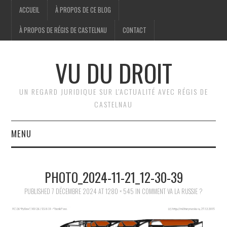
ACCUEIL
À PROPOS DE CE BLOG
À PROPOS DE RÉGIS DE CASTELNAU
CONTACT
VU DU DROIT
UN REGARD JURIDIQUE SUR L'ACTUALITÉ AVEC RÉGIS DE
CASTELNAU
MENU
ACCUEIL
PHOTO_2024-11-21_12-30-39
BRÈVES
PUBLISHED
7 DÉCEMBRE 2024
AT
1280 × 545
IN
COMMENT VA LA RUSSIE ?
JURIDIQUE