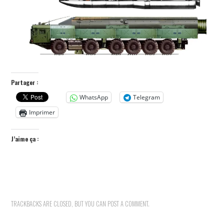
POLITIQUE
HISTOIRE
CULTURE
Partager :
SPORT
WhatsApp
Telegram
Imprimer
J’aime ça :
TRACKBACKS ARE CLOSED, BUT YOU CAN
POST A COMMENT
.