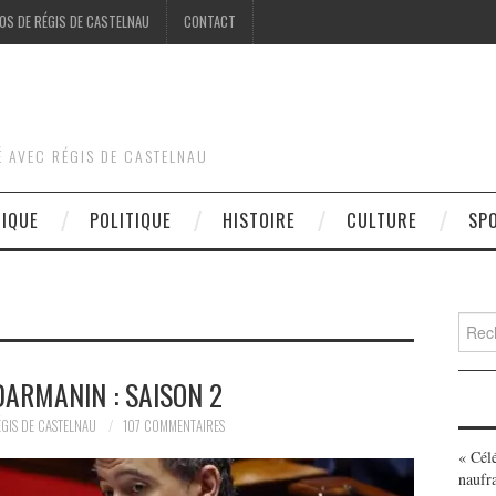
OS DE RÉGIS DE CASTELNAU
CONTACT
É AVEC RÉGIS DE CASTELNAU
DIQUE
POLITIQUE
HISTOIRE
CULTURE
SP
Searc
for:
DARMANIN : SAISON 2
GIS DE CASTELNAU
107 COMMENTAIRES
« Cél
naufr