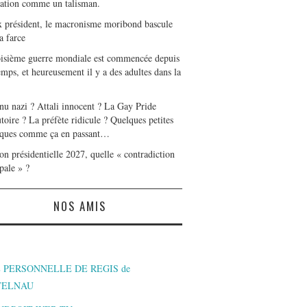
tation comme un talisman.
x président, le macronisme moribond bascule
a farce
oisième guerre mondiale est commencée depuis
mps, et heureusement il y a des adultes dans la
nu nazi ? Attali innocent ? La Gay Pride
toire ? La préfète ridicule ? Quelques petites
ques comme ça en passant…
on présidentielle 2027, quelle « contradiction
pale » ?
NOS AMIS
 PERSONNELLE DE REGIS de
TELNAU