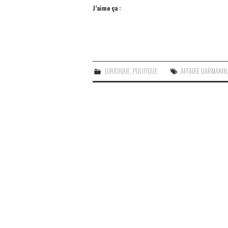
J’aime ça :
JURIDIQUE
,
POLITIQUE
AFFAIRE DARMANIN