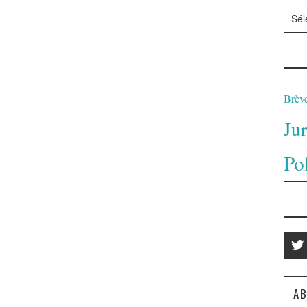
Archi
Brèv
Ju
Po
AB