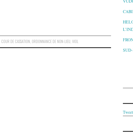
VUD
CABI
HELO
L’IN
FRON
,
COUR DE CASSATION
,
ORDONNANCE DE NON-LIEU
,
VIOL
SUD
Tweet