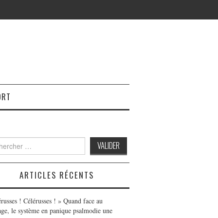
ORT
h
ARTICLES RÉCENTS
érusses ! Célérusses ! » Quand face au
age, le système en panique psalmodie une