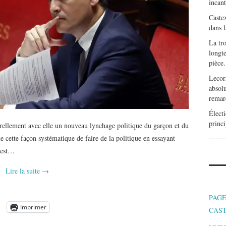
incan
Caste
dans l
La tr
longte
pièce.
Lecor
absolu
remar
Électi
princi
urellement avec elle un nouveau lynchage politique du garçon et du
 cette façon systématique de faire de la politique en essayant
n est…
Lire la suite
→
PAGE
Imprimer
CAS