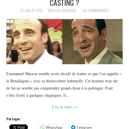
CASTING ?
POLITIQUE
27 JUILLET 2018
RÉGIS DE CASTELNAU
69 COMMENTAIRES
HISTOIRE
CULTURE
SPORT
Emmanuel Macron semble avoir décidé de traiter ce que l’on appelle «
le Benallagate » avec sa désinvolture habituelle. Cet homme trop sûr
de lui ne semble pas comprendre grand-chose à la politique. Pour
s’être frotté à quelques oligarques, il…
Lire la suite
→
Partager :
WhatsApp
Telegram