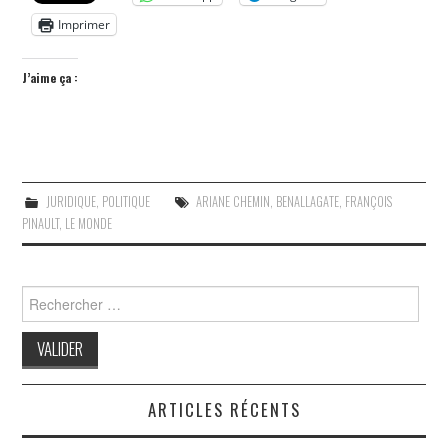
Imprimer
J’aime ça :
JURIDIQUE
,
POLITIQUE
ARIANE CHEMIN
,
BENALLAGATE
,
FRANÇOIS
PINAULT
,
LE MONDE
Search
for:
ARTICLES RÉCENTS