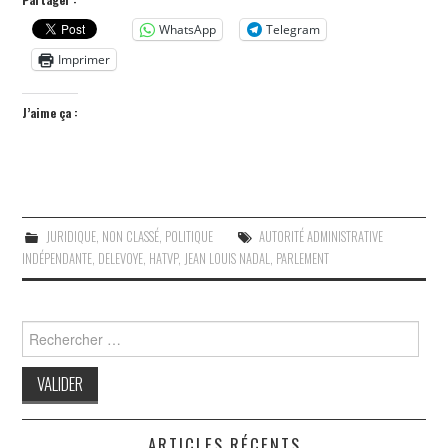
WhatsApp
Telegram
Imprimer
J’aime ça :
JURIDIQUE
,
NON CLASSÉ
,
POLITIQUE
AUTORITÉ ADMINISTRATIVE
INDÉPENDANTE
,
DELEVOYE
,
HATVP
,
JEAN LOUIS NADAL
,
PARLEMENT
Search
for:
ARTICLES RÉCENTS