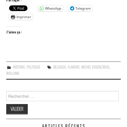
WhatsApp
Telegram
Imprimer
J’aime ça :
HISTOIRE
,
POLITIQUE
BELGIQUE
,
FLANDRE
,
MICHEL ROSENZWEIG
,
WALLONIE
Search
for:
ARTICLES RÉCENTS