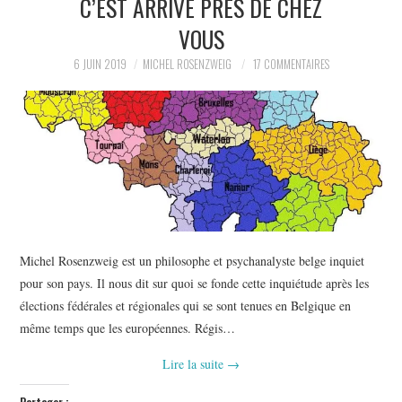
C’EST ARRIVÉ PRÈS DE CHEZ
POLITIQUE
VOUS
HISTOIRE
6 JUIN 2019
MICHEL ROSENZWEIG
17 COMMENTAIRES
CULTURE
SPORT
Michel Rosenzweig est un philosophe et psychanalyste belge inquiet
pour son pays. Il nous dit sur quoi se fonde cette inquiétude après les
élections fédérales et régionales qui se sont tenues en Belgique en
même temps que les européennes. Régis…
Lire la suite
→
Partager :