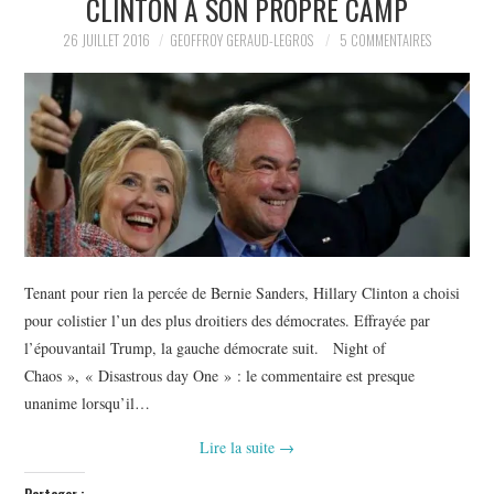
CLINTON À SON PROPRE CAMP
POLITIQUE
26 JUILLET 2016
GEOFFROY GERAUD-LEGROS
5 COMMENTAIRES
HISTOIRE
CULTURE
SPORT
Tenant pour rien la percée de Bernie Sanders, Hillary Clinton a choisi
pour colistier l’un des plus droitiers des démocrates. Effrayée par
l’épouvantail Trump, la gauche démocrate suit. Night of
Chaos », « Disastrous day One » : le commentaire est presque
unanime lorsqu’il…
Lire la suite
→
Partager :