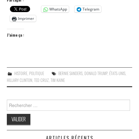
WhatsApp
Telegram
Imprimer
J’aime ça :
HISTOIRE
,
POLITIQUE
BERNIE SANDERS
,
DONALD TRUMP
,
ÉTATS-UNIS
,
HILLARY CLINTON
,
TED CRUZ
,
TIM KAINE
Search
for:
ARTICLES RÉCENTS