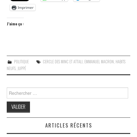
Imprimer
J’aime ça :
POLITIQUE
CERCLE DES MINC ET ATTALI
,
EMMANUEL MACRON
,
HABITS
NEUFS
,
JUPPÉ
Search
for:
ARTICLES RÉCENTS