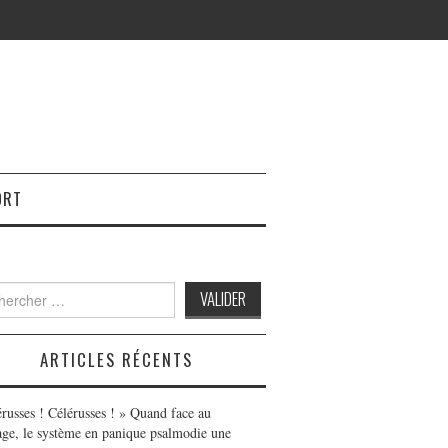
ORT
h
ARTICLES RÉCENTS
érusses ! Célérusses ! » Quand face au
age, le système en panique psalmodie une