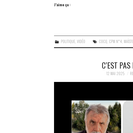
J’aime ça :
POLITIQUE
,
VIDÉO
COCQ
,
CPM N°4
,
MAÏST
C’EST PAS
12 MAI 2025
R