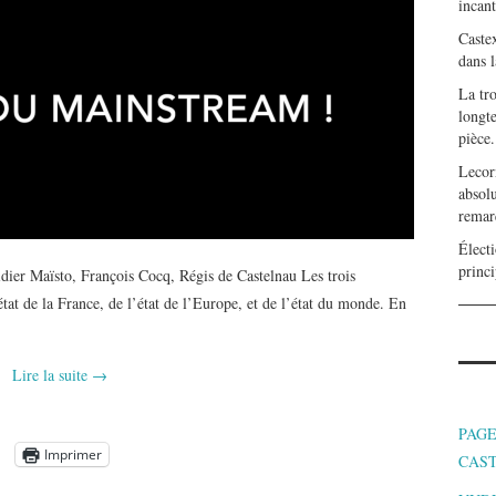
incan
Caste
dans l
La tr
longte
pièce.
Lecor
absolu
remar
Électi
princi
Maïsto, François Cocq, Régis de Castelnau Les trois
état de la France, de l’état de l’Europe, et de l’état du monde. En
Lire la suite
→
PAGE
Imprimer
CAS