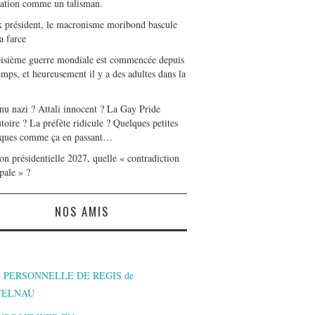
tation comme un talisman.
x président, le macronisme moribond bascule
a farce
oisième guerre mondiale est commencée depuis
mps, et heureusement il y a des adultes dans la
nu nazi ? Attali innocent ? La Gay Pride
toire ? La préfète ridicule ? Quelques petites
ques comme ça en passant…
on présidentielle 2027, quelle « contradiction
pale » ?
NOS AMIS
 PERSONNELLE DE REGIS de
TELNAU