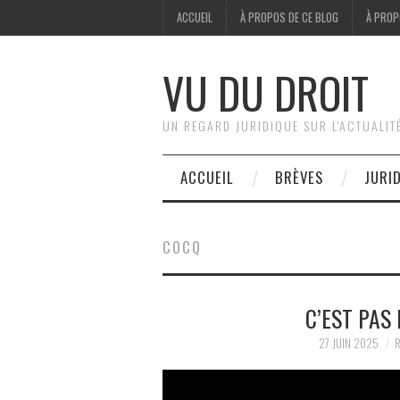
ACCUEIL
À PROPOS DE CE BLOG
À PROP
VU DU DROIT
UN REGARD JURIDIQUE SUR L'ACTUALIT
ACCUEIL
BRÈVES
JURI
COCQ
C’EST PAS
27 JUIN 2025
R