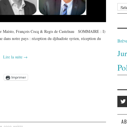
Archi
aïsto, François Cocq & Regis de Castelnau SOMMAIRE : I)
ne dans notre pays : réception du djihadiste syrien, réception du
Brèv
Ju
Lire la suite
→
Po
Imprimer
AB