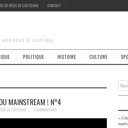
OS DE RÉGIS DE CASTELNAU
CONTACT
É AVEC RÉGIS DE CASTELNAU
DIQUE
POLITIQUE
HISTOIRE
CULTURE
SP
Searc
for:
 DU MAINSTREAM ! N°4
ÉGIS DE CASTELNAU
3 COMMENTAIRES
« Cél
naufr