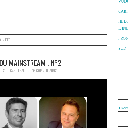
VUD
CABI
HELO
L’IN
FRON
O
,
VIDÉO
SUD
 DU MAINSTREAM ! N°2
ÉGIS DE CASTELNAU
16 COMMENTAIRES
Tweet