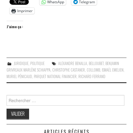
WhatsApp
Telegram
Imprimer
J’aime ça :
JURIDIQUE
,
POLITIQUE
ALEXANDRE BENALLA
,
BELLOUBET
,
BENJAMIN
GRIVREAUX MARLÈNE SCHIAPPA
,
CHRISTOPHE CASTANER
,
COLLOMB
,
ISMAËL EMELIEN
,
MURIEL PÉNICAUD
,
PARQUET NATIONAL FINANCIER
,
RICHARD FERRAND
Search
for:
ARTICLES RÉCENTS