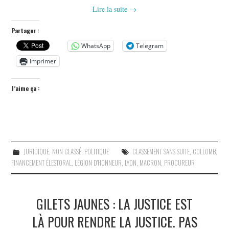
Lire la suite
→
Partager :
WhatsApp
Telegram
Imprimer
J’aime ça :
JURIDIQUE
,
NON CLASSÉ
,
POLITIQUE
CLASSEMENT SANS SUITE
,
COLLOMB
,
FINANCEMENT ÉLESTORAL
,
LÉGION D'HONNEUR
,
LYON
,
MACRON
,
PROCUREUR
GILETS JAUNES : LA JUSTICE EST
LÀ POUR RENDRE LA JUSTICE. PAS