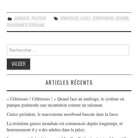
JURIDIQUE
,
POLITIQUE
DÉMOCRATIE LOCALE
,
DÉPARTEMENTS
,
RÉGIONS
,
SOUVERAINETÉ POPULAIRE
Search
for:
ARTICLES RÉCENTS
« Célérusses ! Célérusses ! » Quand face au naufrage, le système en
panique psalmodie une incantation comme un talisman.
Castex président, le macronisme moribond bascule dans la farce
La troisième guerre mondiale est commencée depuis longtemps, et
heureusement il y a des adultes dans la pièce.