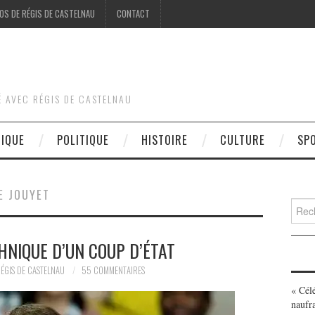
OS DE RÉGIS DE CASTELNAU
CONTACT
É AVEC RÉGIS DE CASTELNAU
DIQUE
POLITIQUE
HISTOIRE
CULTURE
SP
E JOUYET
Searc
for:
HNIQUE D’UN COUP D’ÉTAT
ÉGIS DE CASTELNAU
55 COMMENTAIRES
« Cél
naufr