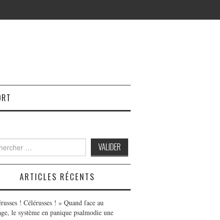
ORT
h
ARTICLES RÉCENTS
érusses ! Célérusses ! » Quand face au
age, le système en panique psalmodie une