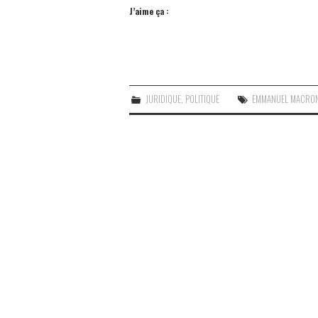
J’aime ça :
JURIDIQUE
,
POLITIQUE
EMMANUEL MACRON;