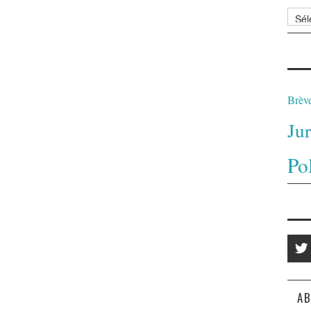
Archi
Brèv
Ju
Po
AB