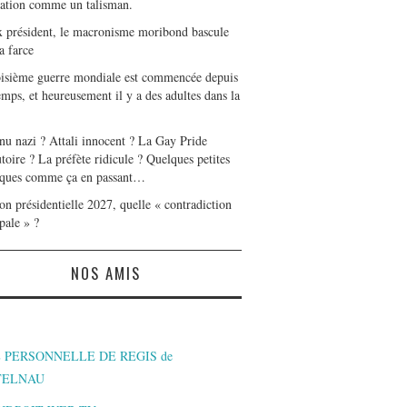
tation comme un talisman.
x président, le macronisme moribond bascule
a farce
oisième guerre mondiale est commencée depuis
mps, et heureusement il y a des adultes dans la
nu nazi ? Attali innocent ? La Gay Pride
toire ? La préfète ridicule ? Quelques petites
ques comme ça en passant…
on présidentielle 2027, quelle « contradiction
pale » ?
NOS AMIS
 PERSONNELLE DE REGIS de
TELNAU