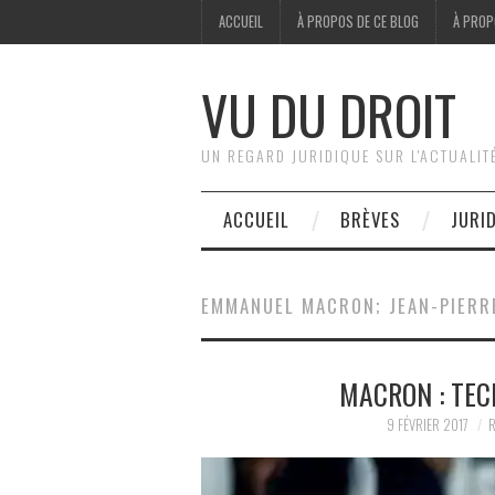
ACCUEIL
À PROPOS DE CE BLOG
À PROP
VU DU DROIT
UN REGARD JURIDIQUE SUR L'ACTUALIT
ACCUEIL
BRÈVES
JURI
EMMANUEL MACRON; JEAN-PIERR
MACRON : TEC
9 FÉVRIER 2017
R