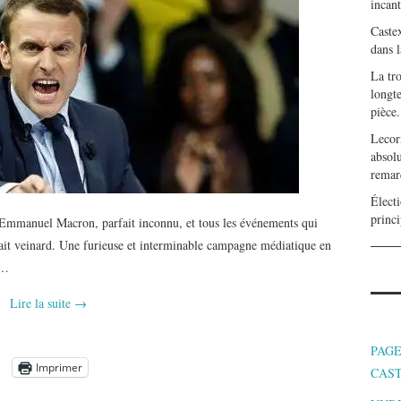
incan
Caste
dans l
La tr
longte
pièce.
Lecor
absolu
remar
Électi
princi
’Emmanuel Macron, parfait inconnu, et tous les événements qui
ait veinard. Une furieuse et interminable campagne médiatique en
e…
Lire la suite
→
PAGE
Imprimer
CAS