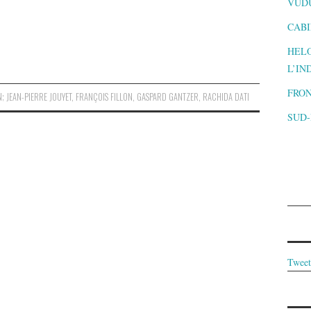
VUD
CABI
HELO
L’IN
FRON
 JEAN-PIERRE JOUYET
,
FRANÇOIS FILLON
,
GASPARD GANTZER
,
RACHIDA DATI
SUD
Tweet