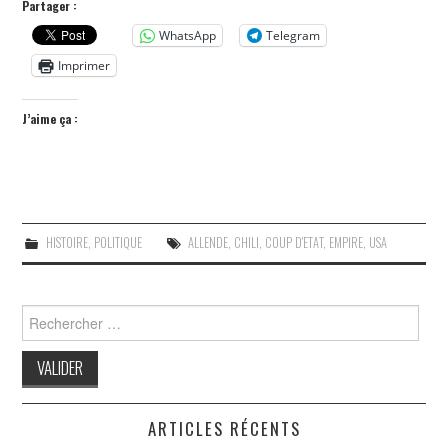
Partager :
WhatsApp
Telegram
Imprimer
J’aime ça :
HISTOIRE
,
POLITIQUE
ALLENDE
,
CHILI
,
COUP D'ETAT
,
EMPIRE
,
USA
Search
for:
ARTICLES RÉCENTS