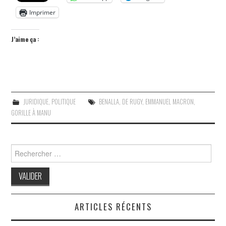
Imprimer
J’aime ça :
JURIDIQUE
,
POLITIQUE
BENALLA
,
DE RUGY
,
EMMANUEL MACRON
,
GORILLE À MANU
Search
for:
ARTICLES RÉCENTS