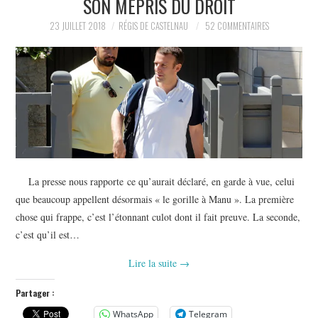
SON MÉPRIS DU DROIT
POLITIQUE
23 JUILLET 2018
RÉGIS DE CASTELNAU
52 COMMENTAIRES
HISTOIRE
CULTURE
SPORT
La presse nous rapporte ce qu’aurait déclaré, en garde à vue, celui
que beaucoup appellent désormais « le gorille à Manu ». La première
chose qui frappe, c’est l’étonnant culot dont il fait preuve. La seconde,
c’est qu’il est…
Lire la suite
→
Partager :
WhatsApp
Telegram