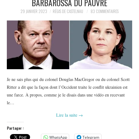
BARBAROSSA DU PAUVRE
POLITIQUE
29 JANVIER 2023
RÉGIS DE CASTELNAU
83 COMMENTAIRES
HISTOIRE
CULTURE
SPORT
Je ne sais plus qui du colonel Douglas MacGregor ou du colonel Scott
Ritter a dit que la façon dont l’Occident traite le conflit ukrainien est
une farce. À propos, comme je le disais dans une vidéo en recevant
le…
Lire la suite
→
Partager :
WhatsApp
Telegram