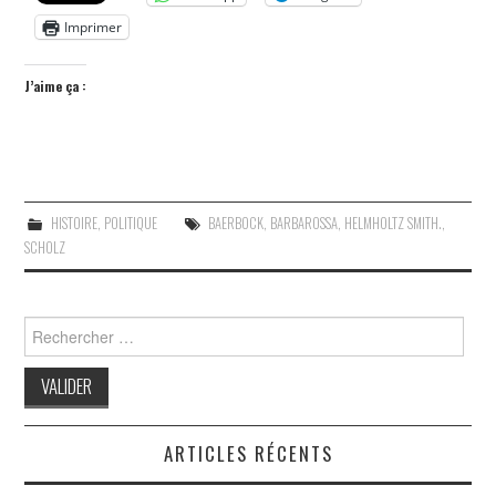
Imprimer
J’aime ça :
HISTOIRE
,
POLITIQUE
BAERBOCK
,
BARBAROSSA
,
HELMHOLTZ SMITH.
,
SCHOLZ
Search
for:
ARTICLES RÉCENTS