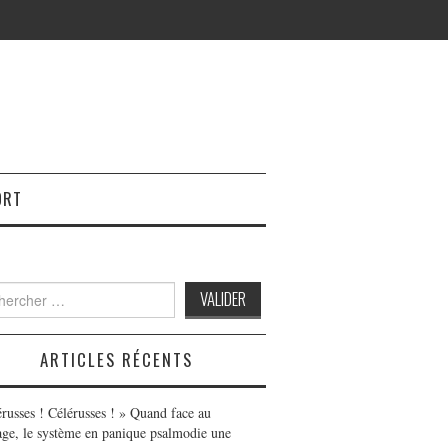
ORT
h
ARTICLES RÉCENTS
érusses ! Célérusses ! » Quand face au
age, le système en panique psalmodie une