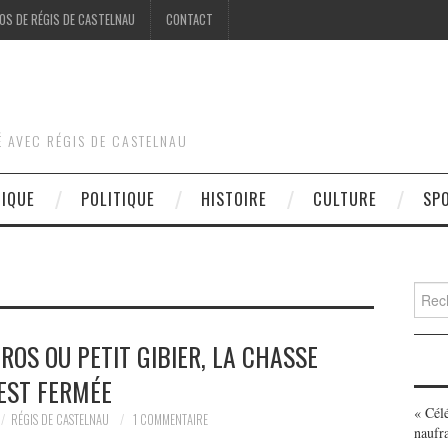
OS DE RÉGIS DE CASTELNAU
CONTACT
É AVEC RÉGIS DE CASTELNAU
DIQUE
POLITIQUE
HISTOIRE
CULTURE
SP
Searc
for:
GROS OU PETIT GIBIER, LA CHASSE
EST FERMÉE
« Cél
RÉGIS DE CASTELNAU
1 COMMENTAIRE
naufr