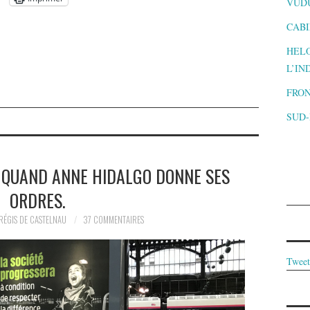
VUD
CABI
HELO
L’IN
FRON
SUD
: QUAND ANNE HIDALGO DONNE SES
ORDRES.
RÉGIS DE CASTELNAU
37 COMMENTAIRES
Tweet