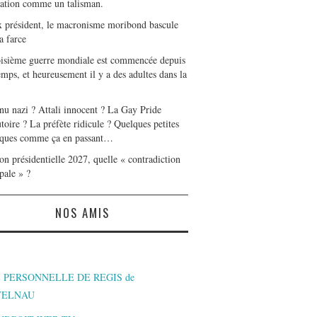
tation comme un talisman.
x président, le macronisme moribond bascule
a farce
oisième guerre mondiale est commencée depuis
mps, et heureusement il y a des adultes dans la
nu nazi ? Attali innocent ? La Gay Pride
toire ? La préfète ridicule ? Quelques petites
ques comme ça en passant…
on présidentielle 2027, quelle « contradiction
pale » ?
NOS AMIS
 PERSONNELLE DE REGIS de
TELNAU