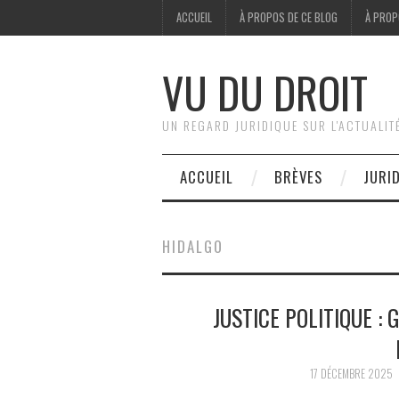
ACCUEIL
À PROPOS DE CE BLOG
À PROP
VU DU DROIT
UN REGARD JURIDIQUE SUR L'ACTUALIT
ACCUEIL
BRÈVES
JURI
HIDALGO
JUSTICE POLITIQUE : 
17 DÉCEMBRE 2025