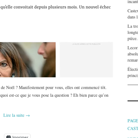
incan
Caste
dans l
La tr
longte
pièce.
Lecor
absolu
remar
Électi
princi
s de Noël ? Manifestement pour vous, elles ont commencé tôt.
rquoi est-ce que je vous pose la question ? Eh bien parce qu’on
Lire la suite
→
PAGE
CAS
Imprimer