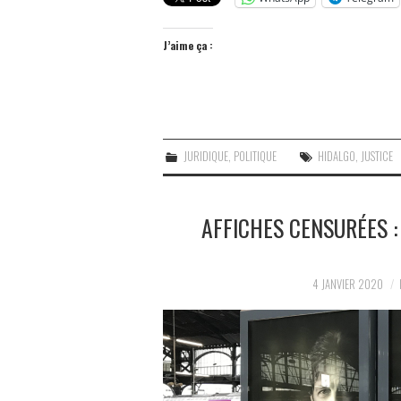
J’aime ça :
JURIDIQUE
,
POLITIQUE
HIDALGO
,
JUSTICE
AFFICHES CENSURÉES 
4 JANVIER 2020