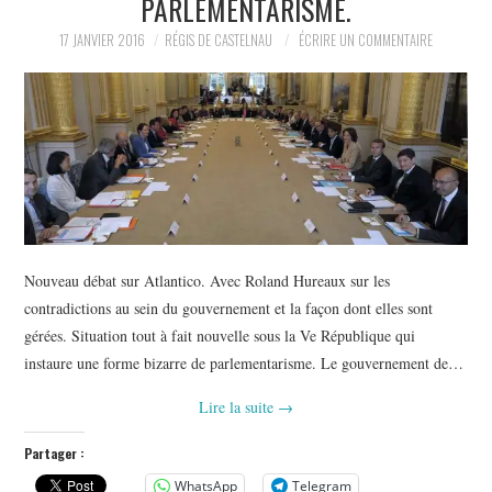
PARLEMENTARISME.
POLITIQUE
17 JANVIER 2016
RÉGIS DE CASTELNAU
ÉCRIRE UN COMMENTAIRE
HISTOIRE
CULTURE
SPORT
Nouveau débat sur Atlantico. Avec Roland Hureaux sur les
contradictions au sein du gouvernement et la façon dont elles sont
gérées. Situation tout à fait nouvelle sous la Ve République qui
instaure une forme bizarre de parlementarisme. Le gouvernement de…
Lire la suite
→
Partager :
WhatsApp
Telegram