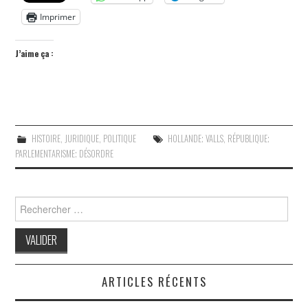
Imprimer
J’aime ça :
HISTOIRE
,
JURIDIQUE
,
POLITIQUE
HOLLANDE; VALLS
,
RÉPUBLIQUE;
PARLEMENTARISME; DÉSORDRE
Search
for:
ARTICLES RÉCENTS