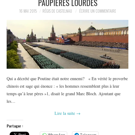
PAUPIÈRES LOURDES
POLITIQUE
16 MAI 2015
RÉGIS DE CASTELNAU
ÉCRIRE UN COMMENTAIRE
HISTOIRE
CULTURE
SPORT
Qui a décrété que Poutine était notre ennemi? « En vérité le proverbe
chinois est sage qui énonce : « les hommes ressemblent plus à leur
temps qu’à leur pères »1, disait le grand Marc Bloch. Ajoutant que
les…
Lire la suite
→
Partager :
WhatsApp
Telegram