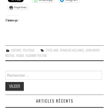
Imprimer
J’aime ça :
HISTOIRE
,
POLITIQUE
ÉTATS-UNIS
,
FRANÇOIS HOLLANDE
,
JOHN KERRY
,
MISTRAL
,
RUSSIE
,
VLADIMIR POUTINE
Search
for:
ARTICLES RÉCENTS