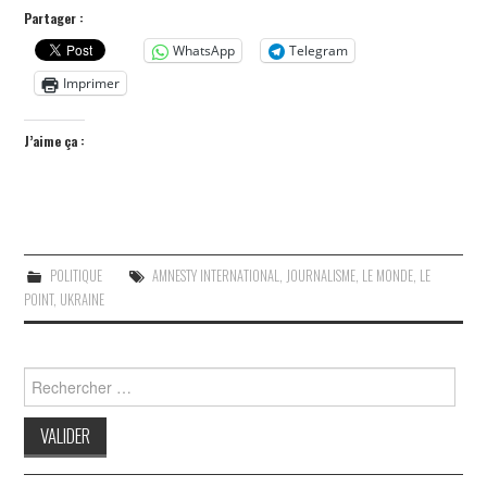
Partager :
WhatsApp
Telegram
Imprimer
J’aime ça :
POLITIQUE
AMNESTY INTERNATIONAL
,
JOURNALISME
,
LE MONDE
,
LE
POINT
,
UKRAINE
Search
for: