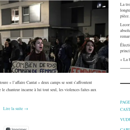
La tr
longte
pièce.
Lecor
absolu
remar
Électi
princi
« La b
ure « l’affaire Cantat » deux camps se sont s’affrontent
e chanteur incarne à lui tout seul, les violences faites aux
PAGE
Lire la suite
→
CAS
VUD
Imprimer
CABI