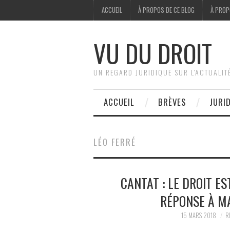
ACCUEIL
À PROPOS DE CE BLOG
À PROP
VU DU DROIT
UN REGARD JURIDIQUE SUR L'ACTUALIT
ACCUEIL
BRÈVES
JURI
LÉO FERRÉ
CANTAT : LE DROIT E
RÉPONSE À M
15 MARS 2018
R