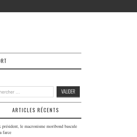
ORT
h
ARTICLES RÉCENTS
x président, le macronisme moribond bascule
a farce