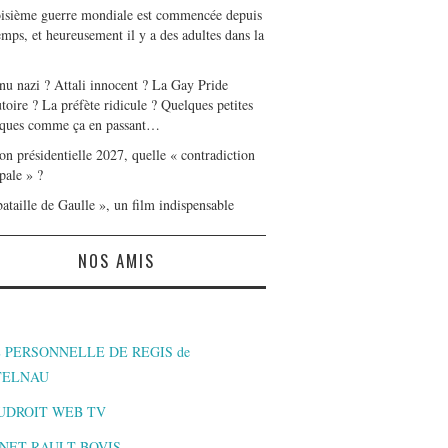
oisième guerre mondiale est commencée depuis
mps, et heureusement il y a des adultes dans la
nu nazi ? Attali innocent ? La Gay Pride
toire ? La préfète ridicule ? Quelques petites
ques comme ça en passant…
on présidentielle 2027, quelle « contradiction
pale » ?
ataille de Gaulle », un film indispensable
NOS AMIS
 PERSONNELLE DE REGIS de
TELNAU
UDROIT WEB TV
NET RAULT BOVIS