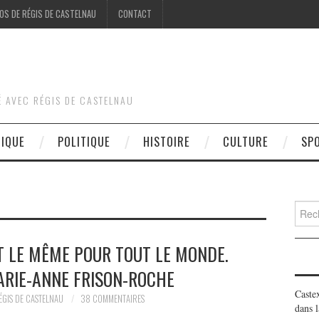
OS DE RÉGIS DE CASTELNAU
CONTACT
É AVEC RÉGIS DE CASTELNAU
DIQUE
POLITIQUE
HISTOIRE
CULTURE
SP
Searc
for:
ST LE MÊME POUR TOUT LE MONDE.
ARIE-ANNE FRISON-ROCHE
Caste
ÉGIS DE CASTELNAU
38 COMMENTAIRES
dans l