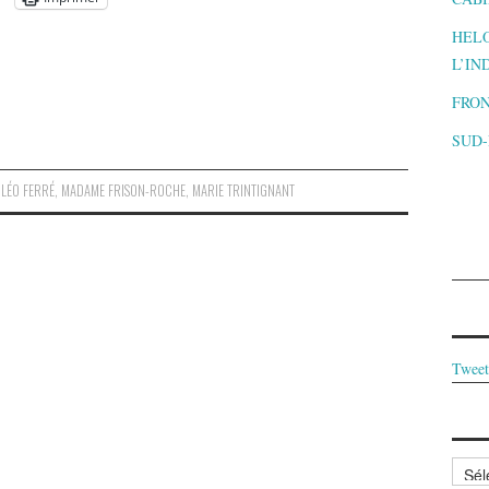
HELO
L’IN
FRON
SUD
,
LÉO FERRÉ
,
MADAME FRISON-ROCHE
,
MARIE TRINTIGNANT
Tweet
Archi