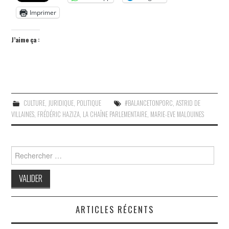
Imprimer
J’aime ça :
CULTURE
,
JURIDIQUE
,
POLITIQUE
#BALANCETONPORC
,
ASTRID DE
VILLAINES
,
FRÉDÉRIC HAZIZA
,
LA CHAÎNE PARLEMENTAIRE
,
MARIE-EVE MALOUINES
Search
for:
ARTICLES RÉCENTS