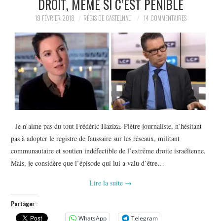
DROIT, MÊME SI C’EST PÉNIBLE
POLITIQUE
19 FÉVRIER 2018
RÉGIS DE CASTELNAU
14 COMMENTAIRES
HISTOIRE
CULTURE
SPORT
Je n’aime pas du tout Frédéric Haziza. Piètre journaliste, n’hésitant
pas à adopter le registre de faussaire sur les réseaux, militant
communautaire et soutien indéfectible de l’extrême droite israélienne.
Mais, je considère que l’épisode qui lui a valu d’être…
Lire la suite
→
Partager :
WhatsApp
Telegram