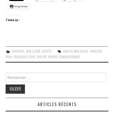
Imprimer
J’aime ça :
JURIDIQUE
,
NON CLASSÉ
,
SOCIÉTÉ
ABUS DE BIEN SOCIAL
,
FRANÇOIS
RIAHI
,
PARACHUTE DORÉ
,
PHILIPPE PRIGENT
,
REMBOURSEMENT
Search
for:
ARTICLES RÉCENTS