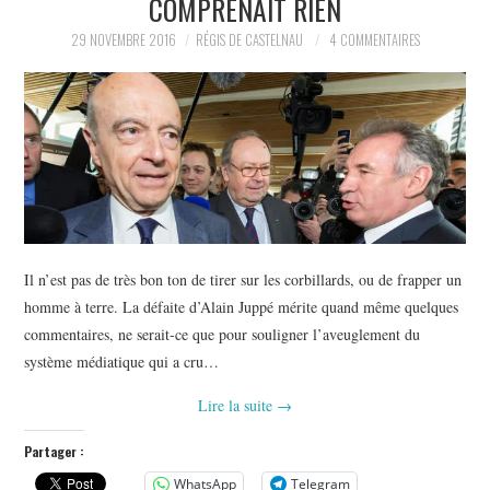
COMPRENAIT RIEN
POLITIQUE
29 NOVEMBRE 2016
RÉGIS DE CASTELNAU
4 COMMENTAIRES
HISTOIRE
CULTURE
SPORT
Il n’est pas de très bon ton de tirer sur les corbillards, ou de frapper un
homme à terre. La défaite d’Alain Juppé mérite quand même quelques
commentaires, ne serait-ce que pour souligner l’aveuglement du
système médiatique qui a cru…
Lire la suite
→
Partager :
WhatsApp
Telegram