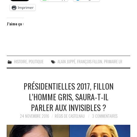
Imprimer
J’aime ça :
HISTOIRE
,
POLITIQUE
ALAIN JUPPÉ
,
FRANÇOIS FILLON
,
PRIMAIRE LR
PRÉSIDENTIELLES 2017, FILLON
L’HOMME GRIS, SAURA-T-IL
PARLER AUX INVISIBLES ?
24 NOVEMBRE 2016
RÉGIS DE CASTELNAU
3 COMMENTAIRES