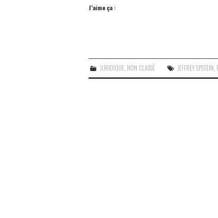
J’aime ça :
JURIDIQUE
,
NON CLASSÉ
JEFFREY EPSTEIN
,