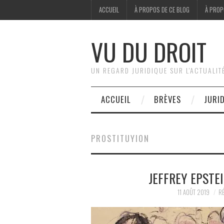
ACCUEIL
À PROPOS DE CE BLOG
À PROP
VU DU DROIT
UN REGARD JURIDIQUE SUR L'ACTUALIT
ACCUEIL
BRÈVES
JURI
PROSTITUYION
JEFFREY EPSTEI
11 AOÛT 2019
RÉ