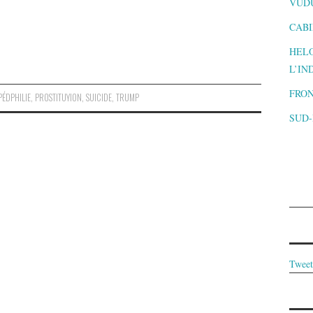
VUD
CABI
HELO
L’IN
FRON
PÉDPHILIE
,
PROSTITUYION
,
SUICIDE
,
TRUMP
SUD
Tweet