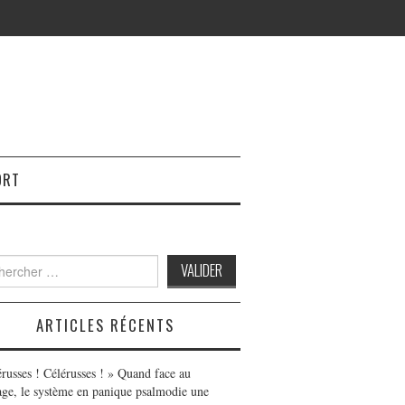
ORT
h
ARTICLES RÉCENTS
érusses ! Célérusses ! » Quand face au
age, le système en panique psalmodie une