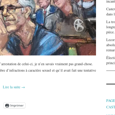
incan
Caste
dans l
La tr
longte
pièce.
Lecor
absolu
remar
Électi
princi
l’arrestation de celui-ci, je n’en savais vraiment pas grand-chose.
e d’infractions à caractère sexuel et qu’il avait fait une tentative
Lire la suite
→
PAGE
Imprimer
CAS