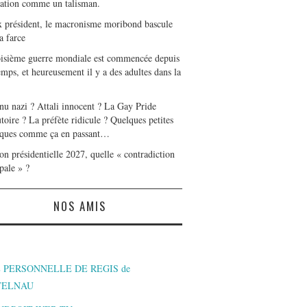
tation comme un talisman.
x président, le macronisme moribond bascule
a farce
oisième guerre mondiale est commencée depuis
mps, et heureusement il y a des adultes dans la
nu nazi ? Attali innocent ? La Gay Pride
toire ? La préfète ridicule ? Quelques petites
ques comme ça en passant…
on présidentielle 2027, quelle « contradiction
pale » ?
NOS AMIS
 PERSONNELLE DE REGIS de
TELNAU