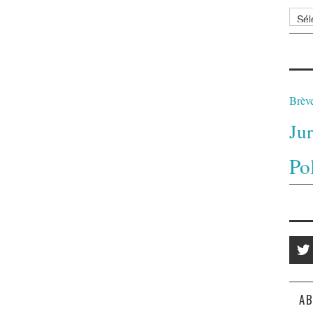
Archi
Brèv
Ju
Po
AB