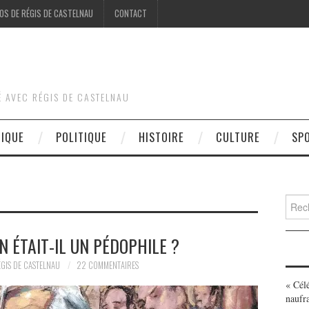
OS DE RÉGIS DE CASTELNAU
CONTACT
É AVEC RÉGIS DE CASTELNAU
DIQUE
POLITIQUE
HISTOIRE
CULTURE
SP
Searc
for:
N ÉTAIT-IL UN PÉDOPHILE ?
GIS DE CASTELNAU
22 COMMENTAIRES
« Cél
naufr