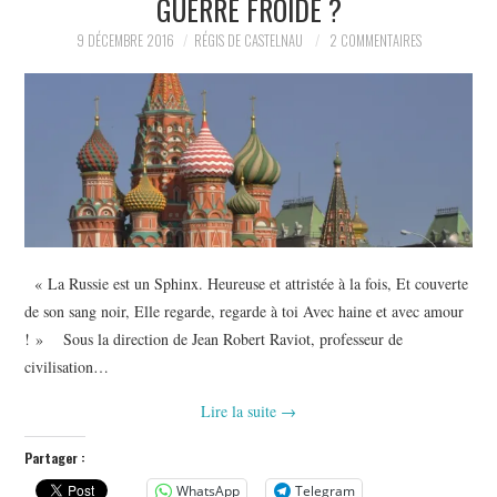
GUERRE FROIDE ?
POLITIQUE
9 DÉCEMBRE 2016
RÉGIS DE CASTELNAU
2 COMMENTAIRES
HISTOIRE
CULTURE
SPORT
« La Russie est un Sphinx. Heureuse et attristée à la fois, Et couverte
de son sang noir, Elle regarde, regarde à toi Avec haine et avec amour
! » Sous la direction de Jean Robert Raviot, professeur de
civilisation…
Lire la suite
→
Partager :
WhatsApp
Telegram