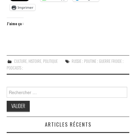
Imprimer
J’aime ça :
CULTURE
,
HISTOIRE
,
POLITIQUE
RUSSIE ; POUTINE ; GUERRE FROIDE ;
PODCASTS ;
Search
for:
ARTICLES RÉCENTS