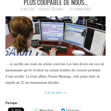
PLUS COUPABLE DE NOUS…
POLITIQUE
15 MAI 2018
RÉGIS DE CASTELNAU
28 COMMENTAIRES
HISTOIRE
CULTURE
SPORT
… se sacrifie aux traits du céleste courroux Les faits divers ont ceci de
passionnants qu’ils révèlent un certain nombre des ressorts profonds
d’une société. La triste affaire Naomi Musenga, cette jeune mère de
famille de 22 ans brutalement décédée…
Lire la suite
→
Partager :
WhatsApp
Telegram