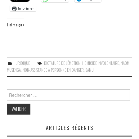
Imprimer
J’aime ça :
JURIDIQUE
DICTATURE DE L’ÉMOTION
,
HOMICIDE INVOLONTAIRE
,
NAOMI
MUSENGA
,
NON-ASSISTANCE À PERSONNE EN DANGER
,
SAMU
Search
for:
ARTICLES RÉCENTS