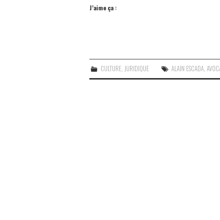
J’aime ça :
CULTURE
,
JURIDIQUE
ALAIN ESCADA
,
AVOC