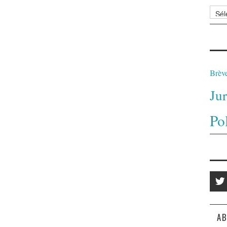
Archi
Brèv
Ju
Po
AB