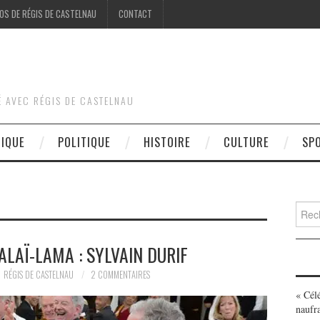
OS DE RÉGIS DE CASTELNAU
CONTACT
É AVEC RÉGIS DE CASTELNAU
DIQUE
POLITIQUE
HISTOIRE
CULTURE
SP
Searc
for:
ALAÏ-LAMA : SYLVAIN DURIF
RÉGIS DE CASTELNAU
2 COMMENTAIRES
« Cél
naufr