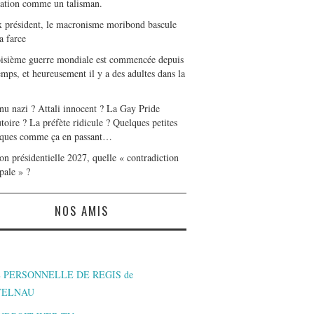
tation comme un talisman.
x président, le macronisme moribond bascule
a farce
oisième guerre mondiale est commencée depuis
mps, et heureusement il y a des adultes dans la
nu nazi ? Attali innocent ? La Gay Pride
toire ? La préfète ridicule ? Quelques petites
ques comme ça en passant…
on présidentielle 2027, quelle « contradiction
pale » ?
NOS AMIS
 PERSONNELLE DE REGIS de
TELNAU