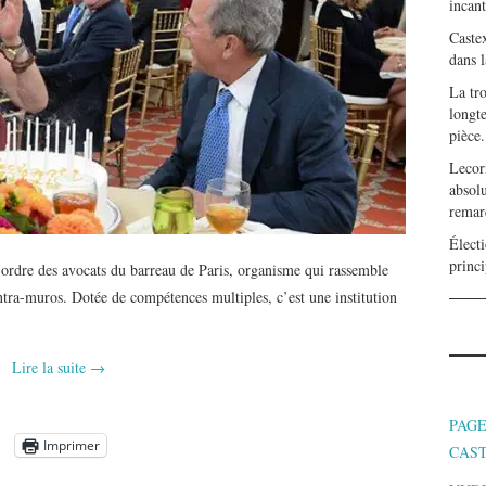
incan
Caste
dans l
La tr
longte
pièce.
Lecor
absolu
remar
Électi
princi
l’ordre des avocats du barreau de Paris, organisme qui rassemble
ntra-muros. Dotée de compétences multiples, c’est une institution
Lire la suite
→
PAGE
Imprimer
CAS