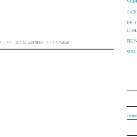
VUD
CABI
HELO
L’IN
FRON
AT
,
DALAÏ-LAMA
,
SYLVAIN DURIF
,
TARIQ RAMADAN
SUD
Tweet