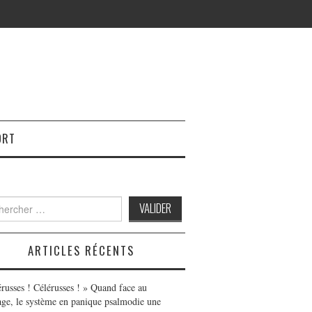
ORT
h
ARTICLES RÉCENTS
érusses ! Célérusses ! » Quand face au
age, le système en panique psalmodie une