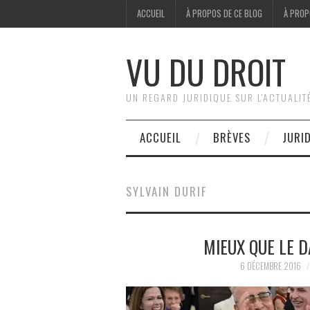
ACCUEIL
À PROPOS DE CE BLOG
À PROP
VU DU DROIT
UN REGARD JURIDIQUE SUR L'ACTUALIT
ACCUEIL
BRÈVES
JURI
SYLVAIN DURIF
MIEUX QUE LE D
6 DÉCEMBRE 2016