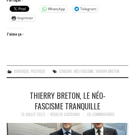
WhatsApp
Telegram
Imprimer
J’aime ça :
JURIDIQUE
,
POLITIQUE
CENSURE
,
NÉO FASCISME
,
THIERRY BRETON
THIERRY BRETON, LE NÉO-
FASCISME TRANQUILLE
13 JUILLET 2023
RÉGIS DE CASTELNAU
65 COMMENTAIRES