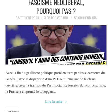
FASCISME NÉOLIBÉRAL,
POLITIQUE
POURQUOI PAS ?
HISTOIRE
3 SEPTEMBRE 2023
RÉGIS DE CASTELNAU
58 COMMENTAIRES
CULTURE
SPORT
Avec la fin du gaullisme politique porté en terre par les successeurs du
Général, avec la disparition d’un PCF outil puissant de la classe
ouvrière, avec la trahison du Parti socialiste fourrier du néolibéralisme,
la France a emprunté le toboggan…
Lire la suite
→
Partager :