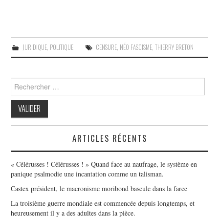
JURIDIQUE
,
POLITIQUE
CENSURE
,
NÉO FASCISME
,
THIERRY BRETON
Search
for:
ARTICLES RÉCENTS
« Célérusses ! Célérusses ! » Quand face au naufrage, le système en
panique psalmodie une incantation comme un talisman.
Castex président, le macronisme moribond bascule dans la farce
La troisième guerre mondiale est commencée depuis longtemps, et
heureusement il y a des adultes dans la pièce.